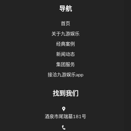
导航
首页
关于九游娱乐
经典案例
新闻动态
集团服务
接洽九游娱乐app
找到我们
酒泉市尾瑞墓181号