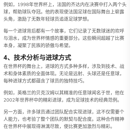
例如，1998年世界杯上，法国的齐达内在决赛中打入两个头
球，帮助球队夺冠。他的表现使法国足球在国际舞台上崭露
头角，激励了无数年轻球员追逐足球梦想。
每一个进球背后都有一个故事，它们记录了无数球迷的欢呼
与泪水，成为世界杯情感的重要部分。这些瞬间超越了比赛
本身，凝聚了民族的骄傲与希望。
4、技术分析与进球方式
在世界杯的舞台上，进球的方式多种多样，涉及到技术、战
术和身体素质的全面体现。无论是远射、头球还是任意球，
每种进球方式都蕴含了球员的独特技巧。
例如，英格兰的贝克汉姆以其精准的任意球闻名于世，他在
2002年世界杯中的精彩进球，成为足球技术的经典范例。
另一方面，许多球员通过团队配合实现进球，这不仅需要个
人能力，也考验了整个团队的默契与配合度。这种合作精神
在世界杯中展现得淋漓尽致，使比赛更加激烈与精彩。