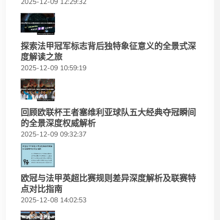
2025-12-09 12:29:32
探索法甲冠军标志背后独特象征意义的全景式深
度解读之旅
2025-12-09 10:59:19
回顾欧联杯王者塞维利亚球队五大经典夺冠瞬间
的全景深度权威解析
2025-12-09 09:32:37
欧冠与法甲英超比赛规则差异深度解析及联赛特
点对比指南
2025-12-08 14:02:53