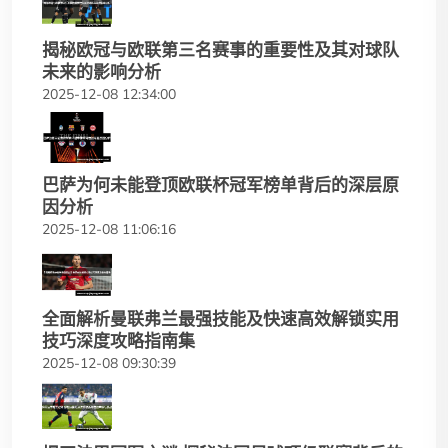
揭秘欧冠与欧联第三名赛事的重要性及其对球队
未来的影响分析
2025-12-08 12:34:00
巴萨为何未能登顶欧联杯冠军榜单背后的深层原
因分析
2025-12-08 11:06:16
全面解析曼联弗兰最强技能及快速高效解锁实用
技巧深度攻略指南集
2025-12-08 09:30:39