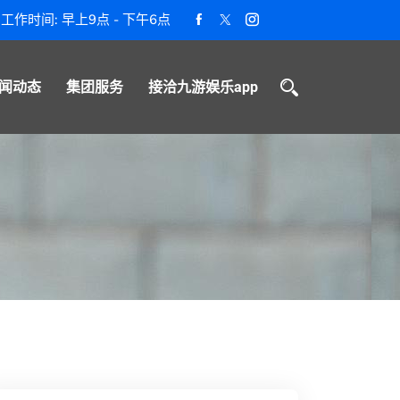
工作时间: 早上9点 - 下午6点
闻动态
集团服务
接洽九游娱乐app