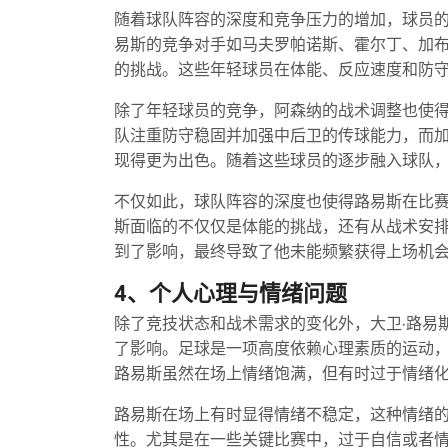
随着球队阵容的深度和竞争压力的增加，球员
易斯的竞争对手如马夫罗帕诺斯、霍尔丁、加
的挑战。这些年轻球员在体能、反应速度和防
除了年轻球员的竞争，阿森纳的战术调整也使
队注重防守稳固并加强中后卫的传球能力，而
现得更为出色。随着这些球员的逐步融入球队
不仅如此，球队阵容的深度也使得路易斯在比
斯面临的不仅仅是体能的挑战，还有从战术安
到了影响，最终导致了他未能频繁获得上场机
4、个人心理与情绪问题
除了竞技状态和战术需求的变化外，大卫·路易
了影响。足球是一项高度依赖心理素质的运动，
路易斯虽然在场上情绪饱满，但有时过于情绪
路易斯在场上有时显得情绪不稳定，这种情绪
性。尤其是在一些关键比赛中，过于自信或者