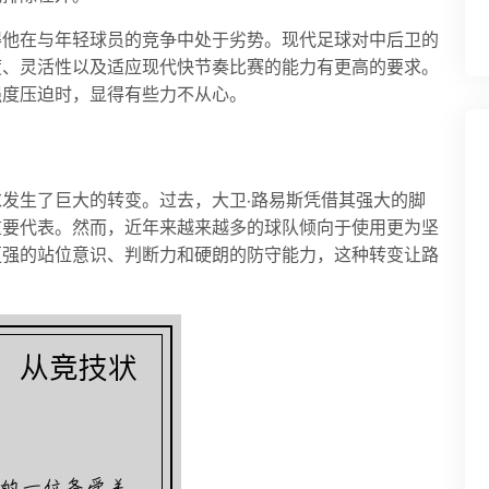
得他在与年轻球员的竞争中处于劣势。现代足球对中后卫的
度、灵活性以及适应现代快节奏比赛的能力有更高的要求。
强度压迫时，显得有些力不从心。
发生了巨大的转变。过去，大卫·路易斯凭借其强大的脚
重要代表。然而，近年来越来越多的球队倾向于使用更为坚
更强的站位意识、判断力和硬朗的防守能力，这种转变让路