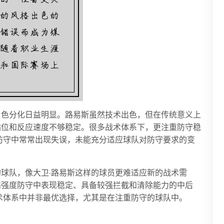
角色分化日益明显。路易斯虽然技术出色，但在传统意义上
站位和反应速度不够稳定。很多战术体系下，更注重防守稳
防守中常常出现失误，未能充分适应球队对防守要求的变
球队，像大卫·路易斯这样的球员更难适应新的战术需
高强度防守中表现稳定、具备较强拦截和清除能力的中后
术体系中并非最优选择，尤其是在注重防守的球队中。