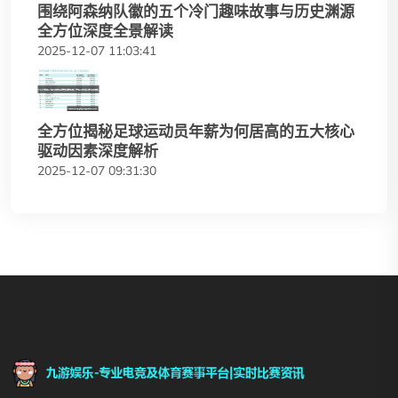
围绕阿森纳队徽的五个冷门趣味故事与历史渊源
全方位深度全景解读
2025-12-07 11:03:41
全方位揭秘足球运动员年薪为何居高的五大核心
驱动因素深度解析
2025-12-07 09:31:30