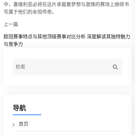
中，塞维利亚必将在这片承载着梦想与激情的赛场上继续书
写属于他们的永恒传奇。
上一篇
欧冠赛事特点与其他顶级赛事对比分析 深度解读其独特魅力
与竞争力
导航
首页