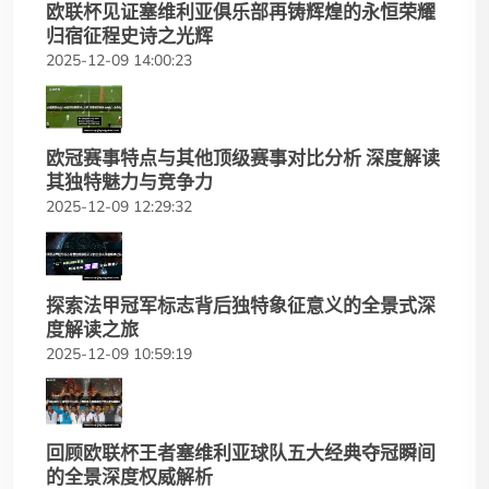
欧联杯见证塞维利亚俱乐部再铸辉煌的永恒荣耀
归宿征程史诗之光辉
2025-12-09 14:00:23
欧冠赛事特点与其他顶级赛事对比分析 深度解读
其独特魅力与竞争力
2025-12-09 12:29:32
探索法甲冠军标志背后独特象征意义的全景式深
度解读之旅
2025-12-09 10:59:19
回顾欧联杯王者塞维利亚球队五大经典夺冠瞬间
的全景深度权威解析