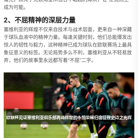
成为可能。
2、不屈精神的深层力量
塞维利亚的辉煌不仅来自技术与战术层面，更来自一种深藏
于球队血液中的精神力量。每逢关键时刻，他们总能爆发出
惊人的韧性与毅力，这种精神已成为球队在欧联赛场上最具
象征意义的标签。无论局势多么不利，塞维利亚从不轻易放
弃，他们的故事里永远都写着“不屈”二字。