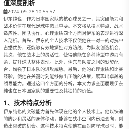
值深度剖析
2024-09-28 10:55:57
伊东纯也，作为日本国家队的核心球员之一，其突破能力和
战术价值在现代足球中愈显重要。本文将从技术特点、战术
适应性、团队协作、心理素质四个方面对伊东的表现进行深
入剖析。首先，伊东的个人技术不仅使他在一对一的对抗中
占据优势，还能够有效地撕扯对方防线，为队友创造机会。
其次，他在战术上的灵活性，使得他能在多种阵型中游刃有
余，提升球队整体表现。此外，伊东与队友之间的默契配
合，增强了日本队的进攻威胁。最后，他的心理素质和比赛
经验，使他在关键时刻能够做出正确的决策，展现出卓越的
领导能力。通过这四个方面的分析，本文力求全面展现伊东
纯也在日本国家队的重要性及其独特的价值。
1、技术特点分析
伊东纯也的突破能力首先体现在他的个人技术上。他以快速
的脚步和灵活的身体移动，能够在狭小空间内迅速变向，创
造出突破的机会。这种技术特点使他在面对防守球员时，能