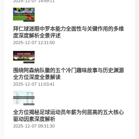
2025-12-07 14:59:11
拜仁球迷眼中罗本能力全面性与关键作用的多维
度深度解析全景评述
2025-12-07 12:31:50
围绕阿森纳队徽的五个冷门趣味故事与历史渊源
全方位深度全景解读
2025-12-07 11:03:41
全方位揭秘足球运动员年薪为何居高的五大核心
驱动因素深度解析
2025-12-07 09:31:30