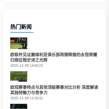
热门新闻
欧联杯见证塞维利亚俱乐部再铸辉煌的永恒荣耀
归宿征程史诗之光辉
2025-12-09 14:00:23
欧冠赛事特点与其他顶级赛事对比分析 深度解读
其独特魅力与竞争力
2025-12-09 12:29:32