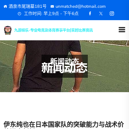
酒泉市尾瑞墓181号
unmatched@hotmail.com
工作时间: 早上9点 - 下午6点
新闻动态
首页
新闻动态
伊东纯也在日本国家队的突破能力与战术价