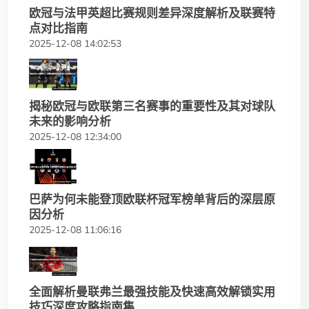
欧冠与法甲英超比赛规则差异深度解析及联赛特
点对比指南
2025-12-08 14:02:53
揭秘欧冠与欧联第三名赛事的重要性及其对球队
未来的影响分析
2025-12-08 12:34:00
巴萨为何未能登顶欧联杯冠军榜单背后的深层原
因分析
2025-12-08 11:06:16
全面解析曼联弗兰最强技能及快速高效解锁实用
技巧深度攻略指南集