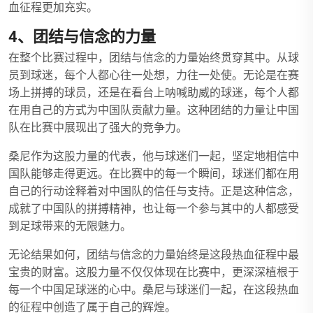
血征程更加充实。
4、团结与信念的力量
在整个比赛过程中，团结与信念的力量始终贯穿其中。从球
员到球迷，每个人都心往一处想，力往一处使。无论是在赛
场上拼搏的球员，还是在看台上呐喊助威的球迷，每个人都
在用自己的方式为中国队贡献力量。这种团结的力量让中国
队在比赛中展现出了强大的竞争力。
桑尼作为这股力量的代表，他与球迷们一起，坚定地相信中
国队能够走得更远。在比赛中的每一个瞬间，球迷们都在用
自己的行动诠释着对中国队的信任与支持。正是这种信念，
成就了中国队的拼搏精神，也让每一个参与其中的人都感受
到足球带来的无限魅力。
无论结果如何，团结与信念的力量始终是这段热血征程中最
宝贵的财富。这股力量不仅仅体现在比赛中，更深深植根于
每一个中国足球迷的心中。桑尼与球迷们一起，在这段热血
的征程中创造了属于自己的辉煌。