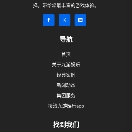
择，带给您最丰富的游戏体验。
导航
首页
关于九游娱乐
经典案例
新闻动态
集团服务
接洽九游娱乐app
找到我们