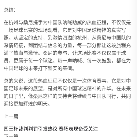
总结：
在杭州与桑尼携手为中国队呐喊助威的热血征程，不仅仅是
一场足球比赛的现场观看，它是对中国足球精神的真实写
照。从坚定的支持，到激情四溢的杭州，从桑尼与中国队的
深情链接，到团结与信念的力量，每一部分都让这段旅程充
满了热血与激情。桑尼的参与，让这场比赛不仅仅属于球
员，更属于每一个球迷。每一声呐喊、每一次鼓励，都在为
中国足球的未来打下坚实的基础。
总的来说，这段热血征程不仅仅是一次体育赛事，它是对中
国足球未来的展望，是对所有中国球迷精神的升华。在未来
的日子里，像桑尼这样的支持者将继续与中国队同行，共同
迎接更加辉煌的明天。
上一篇
国王杯裁判判罚引发热议 赛场表现备受关注
下一篇