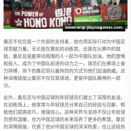
桑尼不仅仅是一个外部的支持者，他也用实际行动为中国足
球贡献力量。无论是在赛前的训练营，还是在比赛中的鼓
励，桑尼总是能带动周围的人一起为中国队加油。他的激情
和投入，成为了中国队前进的动力之一。球员们在赛场上奋
力拼搏，场下的桑尼则以最热烈的方式为他们加油助威。这
种深情链接让桑尼不仅仅是球迷，更是中国队精神的一部
分。
此外，桑尼还与中国足球的年轻球员们建立了深厚的友谊。
在训练场上，他常常与年轻球员分享自己的经验与见解，帮
助他们提高技巧，增强信心。这种关怀与支持不仅让年轻球
员感到温暖，也为中国足球的未来培养了更多的希望。桑尼
的深情链接，代表了他对中国足球的深深热爱，也让这段热