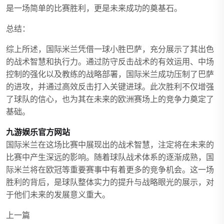
是一场简单的比赛胜利，更是未来成功的奠基石。
总结：
综上所述，国际米兰凭借一球小胜巴萨，充分展示了其出色
的战术智慧和执行力。通过防守反击战术的有效运用、中场
控制的强化以及教练的战略部署，国际米兰成功压制了巴萨
的进攻，并通过高效反击打入关键进球。此次胜利不仅增强
了球队的信心，也为其在未来的欧洲赛场上的竞争力奠定了
基础。
九游娱乐官方网站
国际米兰在这场比赛中展现出的战术智慧，注定将在未来的
比赛中产生深远的影响。随着球队战术体系的逐渐成熟，国
际米兰将在欧冠等重要赛事中有着更多的竞争机会。这一场
胜利的背后，是球队整体实力的提升与战略眼光的展示，对
于他们未来的发展意义重大。
上一篇