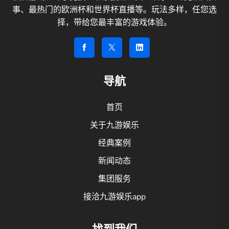
事、最热门的欧洲杯和世界杯直播等。玩法多样，任您选
择，带给您最丰富的游戏体验。
导航
首页
关于九游娱乐
经典案例
新闻动态
集团服务
接洽九游娱乐app