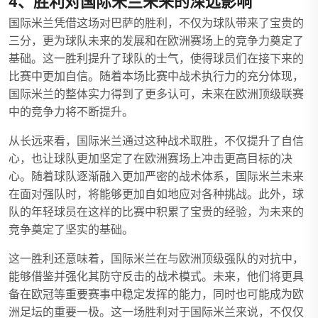
4、胜利对国际米兰未来的深远影响
国际米兰凭借这场对巴萨的胜利，不仅为球队带来了宝贵的
三分，更为球队未来的发展和在欧洲赛场上的竞争力奠定了
基础。这一胜利提升了球队的士气，使得球员们在接下来的
比赛中更加自信。随着本场比赛中战术执行力的充分体现，
国际米兰的整体实力得到了更多认可，未来在欧洲顶级联赛
中的竞争力将不断提升。
从长远来看，国际米兰通过这种战术取胜，不仅提升了自信
心，也让球队更加坚定了在欧洲赛场上冲击更高目标的决
心。随着球队逐渐融入更加严密的战术体系，国际米兰未来
在面对强队时，将能够更加自如地应对各种挑战。此外，球
队的年轻球员在这样的比赛中积累了宝贵的经验，为未来的
竞争奠定了坚实的基础。
这一胜利还意味着，国际米兰在与欧洲顶级强队的对抗中，
能够借鉴并强化其防守反击的战术模式。未来，他们将更具
备在欧冠等重要赛事中稳定发挥的能力，同时也可能成为欧
洲足坛的重要一极。这一场胜利对于国际米兰来说，不仅仅