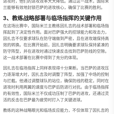
进攻时，他们的进攻效率大大降低。通过这一战术，国际米
兰能够有效地封锁巴萨的进攻核心，确保了比赛的胜利。
3、教练战略部署与临场指挥的关键作用
在这场比赛中，国际米兰主教练因扎吉的战术部署和临场指
挥起到了决定性作用。面对巴萨强大的控球能力和攻击力，
因扎吉不仅要求球队在防守端做到严密，且在进攻端保持高
效的转换。在比赛开始前，因扎吉明确要求球队保持紧凑的
防守阵型，并在进攻时通过快速反击找到巴萨防线的空隙。
这一战术部署在比赛中得到了充分的体现。
因扎吉在临场指挥上同样表现得十分果断。当巴萨的进攻压
力逐渐增大时，因扎吉及时调整了阵型，加强了中场的控制
与拦截。他通过调整球队的站位，确保防线的稳定，同时在
进攻时利用两翼的速度与巴萨后防进行对抗。由于临场指挥
的有效性，国际米兰不仅成功压制了巴萨的进攻，还通过灵
活的反击在巴萨最为疲劳时打入了关键进球。
教练的这种战略眼光和临场反应能力，不仅体现了因扎吉的