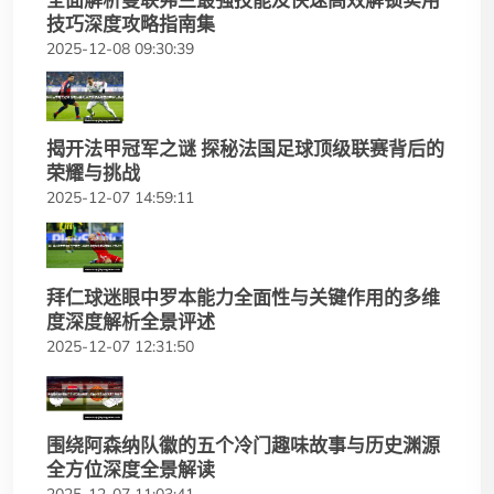
全面解析曼联弗兰最强技能及快速高效解锁实用
技巧深度攻略指南集
2025-12-08 09:30:39
揭开法甲冠军之谜 探秘法国足球顶级联赛背后的
荣耀与挑战
2025-12-07 14:59:11
拜仁球迷眼中罗本能力全面性与关键作用的多维
度深度解析全景评述
2025-12-07 12:31:50
围绕阿森纳队徽的五个冷门趣味故事与历史渊源
全方位深度全景解读