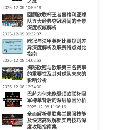
之旅
2025-12-09 10:59:19
回顾欧联杯王者塞维利亚球
队五大经典夺冠瞬间的全景
深度权威解析
2025-12-09 09:32:37
欧冠与法甲英超比赛规则差
异深度解析及联赛特点对比
指南
2025-12-08 14:02:53
揭秘欧冠与欧联第三名赛事
的重要性及其对球队未来的
影响分析
2025-12-08 12:34:00
巴萨为何未能登顶欧联杯冠
军榜单背后的深层原因分析
2025-12-08 11:06:16
全面解析曼联弗兰最强技能
及快速高效解锁实用技巧深
度攻略指南集