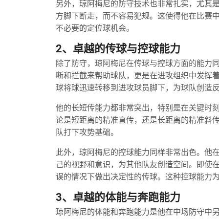
另外，琼阿梅尼的防守技术也非常扎实，尤其
方脚下断走，而不容易犯规。这使得他在比赛
不必要的定位球机会。
2、卓越的传球与控球能力
除了防守，琼阿梅尼在传球与控球方面的能力
断和拦截来帮助球队，更是在进攻组织中发挥
球将球迅速转移到进攻球员脚下，为球队创造
他的长短传能力都非常突出，特别是在关键时
论是短距离的精准直传，还是长距离的精准斜
队打下攻势基础。
此外，琼阿梅尼的控球能力同样非常出色。他
己的视野和意识，为其他队友创造空间。即使
误的情况下做出决定性的传球。这种控球能力
3、卓越的体能与奔跑能力
琼阿梅尼的体能和奔跑能力是他在中场防守中