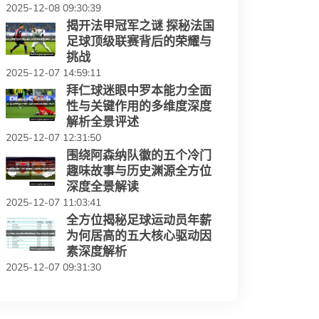
2025-12-08 09:30:39
揭开法甲冠军之谜 探秘法国
足球顶级联赛背后的荣耀与
挑战
2025-12-07 14:59:11
拜仁球迷眼中罗本能力全面
性与关键作用的多维度深度
解析全景评述
2025-12-07 12:31:50
围绕阿森纳队徽的五个冷门
趣味故事与历史渊源全方位
深度全景解读
2025-12-07 11:03:41
全方位揭秘足球运动员年薪
为何居高的五大核心驱动因
素深度解析
2025-12-07 09:31:30