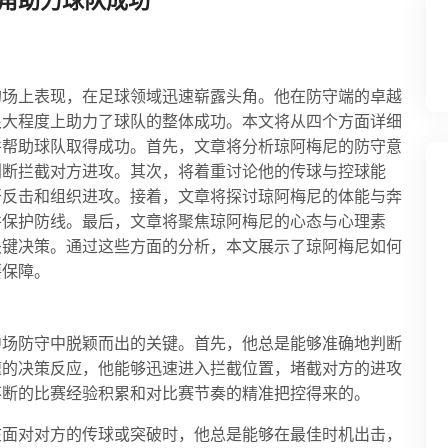
角助力球队成功
的场上表现，在足球领域迅速崭露头角。他在防守端的卓越
很大程度上助力了球队的整体成功。本文将从四个方面详细
并帮助球队取得成功。首先，文章将分析琼阿梅尼的防守意
判断拦截对方进攻。其次，将着重讨论他的传球与控球能
开反击和组织进攻。接着，文章将探讨琼阿梅尼的体能与奔
并保护防线。最后，文章将聚焦琼阿梅尼的心态与心理素
关键决策。通过这些方面的分析，本文展示了琼阿梅尼如何
要保障。
中场防守中脱颖而出的关键。首先，他总是能够准确地判断
速的决策反应，他能够迅速进入拦截位置，堵截对方的进攻
不断的比赛经验积累和对比赛节奏的精准把控得来的。
在面对对方的传球或突破时，他总是能够在最佳时机出击，