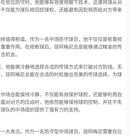
是在低位防守时，他能够有效使用脚下技术，迅速将球从对
中不仅能为球队抢回控球权，还能避免因犯规而给对方带来
同样值得称道。作为一名中场防守球员，他不仅仅是依靠抢
着重要作用。在抢断球后，琼阿梅尼总是能够通过精准的传
反击机会。
刻，他能够冷静地选择合适的传球方式来打破对方防线。无
传，琼阿梅尼总能在合适的时机做出完美的传球选择，为球
在中场总能保持冷静，不仅能有效保护球权，还能够利用自
在面对对方的压迫时，他依然能够保持球的控制，并在不失
为球队的中场组织提供了强有力的支持。
另一大亮点。作为一名防守型中场球员，琼阿梅尼需要在比