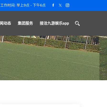
工作时间: 早上9点 - 下午6点
闻动态
集团服务
接洽九游娱乐app