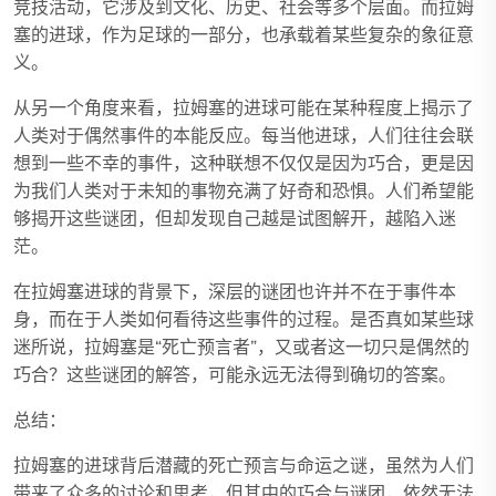
竞技活动，它涉及到文化、历史、社会等多个层面。而拉姆
塞的进球，作为足球的一部分，也承载着某些复杂的象征意
义。
从另一个角度来看，拉姆塞的进球可能在某种程度上揭示了
人类对于偶然事件的本能反应。每当他进球，人们往往会联
想到一些不幸的事件，这种联想不仅仅是因为巧合，更是因
为我们人类对于未知的事物充满了好奇和恐惧。人们希望能
够揭开这些谜团，但却发现自己越是试图解开，越陷入迷
茫。
在拉姆塞进球的背景下，深层的谜团也许并不在于事件本
身，而在于人类如何看待这些事件的过程。是否真如某些球
迷所说，拉姆塞是“死亡预言者”，又或者这一切只是偶然的
巧合？这些谜团的解答，可能永远无法得到确切的答案。
总结：
拉姆塞的进球背后潜藏的死亡预言与命运之谜，虽然为人们
带来了众多的讨论和思考，但其中的巧合与谜团，依然无法