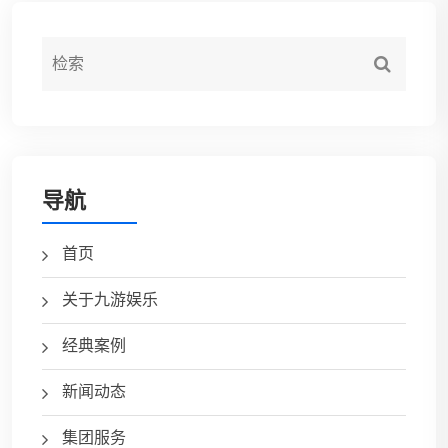
导航
首页
关于九游娱乐
经典案例
新闻动态
集团服务