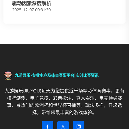
驱动因素深度解析
2025-12-07 09:31:30
九游娱乐(JIUYOU)每天为您提供近千场精彩体育赛事，更有
棋牌游戏、电子竞技、彩票投注、真人娱乐、电竞顶尖赛
事、最热门的欧洲杯和世界杯直播等。玩法多样，任您选
择，带给您最丰富的游戏体验。