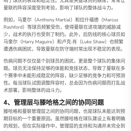
响了球队的表现和稳定性。尤其是关键球员的缺席，常常让
曼联的阵容深度受到考验，影响了球队的整体战斗力。
例如，马夏尔（Anthony Martial）和拉什福德（Marcus
Rashford）等球员频繁受伤，使得曼联在进攻端的威胁减
少，战术的执行也受到了制约。此外，后防线的核心球员如
马奎尔（Harry Maguire）和卢克·肖（Luke Shaw）也频繁
遭遇伤病困扰，导致曼联在防守端时常出现不稳定的表现。
伤病问题不仅仅是个别球员的困扰，更是整个球队的集体问
题。球员无法保持足够的体能和竞技状态，导致了曼联在多
个赛季中未能形成稳定的阵容，缺少足够的竞争力和可预测
性。每当球队试图调整阵容时，总会因为伤病问题而打乱战
术部署，影响整体的战斗力。
4、管理层与滕哈格之间的协同问题
滕哈格和曼联管理层之间的协同问题，也是球队未能达到预
期目标的一个重要原因。虽然滕哈格在球队建设上有着明确
的规划，但在实际操作中，管理层的支持和沟通并未完全到