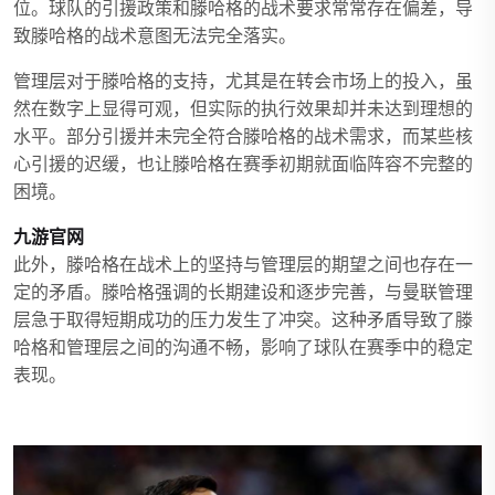
位。球队的引援政策和滕哈格的战术要求常常存在偏差，导
致滕哈格的战术意图无法完全落实。
管理层对于滕哈格的支持，尤其是在转会市场上的投入，虽
然在数字上显得可观，但实际的执行效果却并未达到理想的
水平。部分引援并未完全符合滕哈格的战术需求，而某些核
心引援的迟缓，也让滕哈格在赛季初期就面临阵容不完整的
困境。
九游官网
此外，滕哈格在战术上的坚持与管理层的期望之间也存在一
定的矛盾。滕哈格强调的长期建设和逐步完善，与曼联管理
层急于取得短期成功的压力发生了冲突。这种矛盾导致了滕
哈格和管理层之间的沟通不畅，影响了球队在赛季中的稳定
表现。