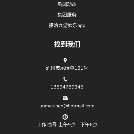
新闻动态
集团服务
接洽九游娱乐app
找到我们
酒泉市尾瑞墓181号
13594780345
unmatched@hotmail.com
工作时间: 上午9点 - 下午6点