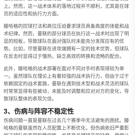
上。然而，这一战术体系的落地过程并不顺利，尤其是在球
员的适应性和执行力方面。
滕哈格的控球打法和高位压迫要求球员具备高度的体能和战
术纪律。然而，曼联的部分球员在执行这一战术时出现了明
显的短板，导致球队在面对强队时未能充分发挥应有的优
势。比如，尽管曼联在进攻端拥有一定的技术优势，但球队
在反击时显得过于慢热，缺乏高效的转换和流畅的配合。
此外，滕哈格的战术部署在面对不同对手时表现得较为单
一。虽然球队在理论上有着较强的战术执行力，但由于过于
依赖固定的战术套路，曼联在遇到技术型和战术灵活的球队
时常常显得有些被动，未能及时调整和应对对方的变化，导
致球队整体的表现欠佳。
3、伤病与阵容不稳定性
伤病问题一直是曼联在过去几个赛季中无法避免的困扰。滕
哈格的曼联虽然在人员配置上不断优化，但伤病依旧严重影