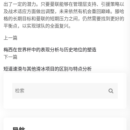
出了一定的潜力。只要曼联能够在管理层支持、引援策略以
及战术适应方面做出调整，未来依然有机会重回巅峰。滕哈
格的长期目标和曼联的短期压力之间，仍然需要找到更好的
平衡点，以实现球队的全面复兴。
上一篇
梅西在世界杯中的表现分析与历史地位的塑造
下一篇
短道速滑与其他滑冰项目的区别与特点分析