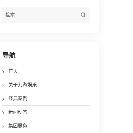
导航
首页
关于九游娱乐
经典案例
新闻动态
集团服务