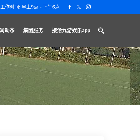
工作时间: 早上9点 - 下午6点
闻动态
集团服务
接洽九游娱乐app