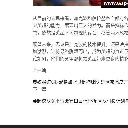
从目前的表现来看，加克波和萨拉赫各自都有
应英超的能力，展现出巨大的潜力。而萨拉赫
慧，依然是英超不可忽视的存在。尽管两人风
展望未来，无论是加克波的技术提升，还是萨
加激烈。谁将最终脱颖而出，成为英超的真正
论如何，他们的竞争都将为英超带来更多的精
上一篇
英媒报道C罗或将加盟世俱杯球队 迈阿密态度
下一篇
英超球队冬季转会窗口目标分析 各队引援计划