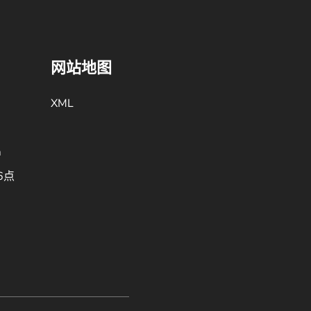
网站地图
XML
m
6点