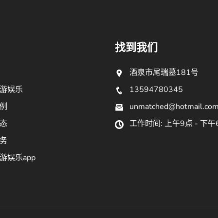
找到我们
酒泉市尾瑞墓181号
游娱乐
13594780345
例
unmatched@hotmail.co
态
工作时间: 上午9点 - 下午
务
游娱乐app