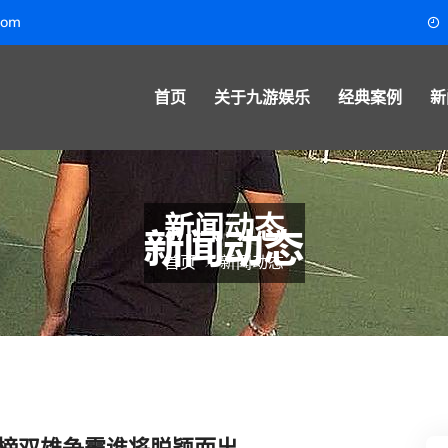
com
首页
关于九游娱乐
经典案例
新
新闻动态
首页
新闻动态