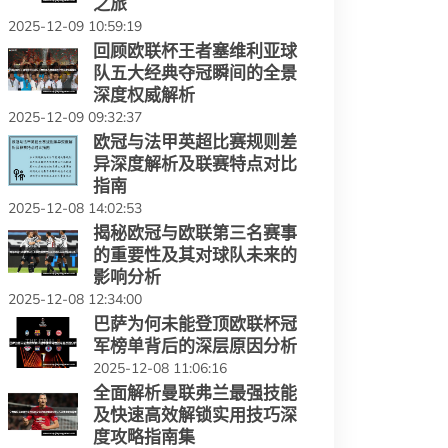
之旅
2025-12-09 10:59:19
回顾欧联杯王者塞维利亚球
队五大经典夺冠瞬间的全景
深度权威解析
2025-12-09 09:32:37
欧冠与法甲英超比赛规则差
异深度解析及联赛特点对比
指南
2025-12-08 14:02:53
揭秘欧冠与欧联第三名赛事
的重要性及其对球队未来的
影响分析
2025-12-08 12:34:00
巴萨为何未能登顶欧联杯冠
军榜单背后的深层原因分析
2025-12-08 11:06:16
全面解析曼联弗兰最强技能
及快速高效解锁实用技巧深
度攻略指南集