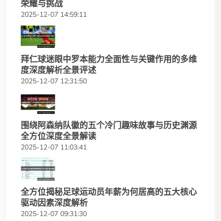
荣耀与挑战
2025-12-07 14:59:11
拜仁球迷眼中罗本能力全面性与关键作用的多维
度深度解析全景评述
2025-12-07 12:31:50
围绕阿森纳队徽的五个冷门趣味故事与历史渊源
全方位深度全景解读
2025-12-07 11:03:41
全方位揭秘足球运动员年薪为何居高的五大核心
驱动因素深度解析
2025-12-07 09:31:30