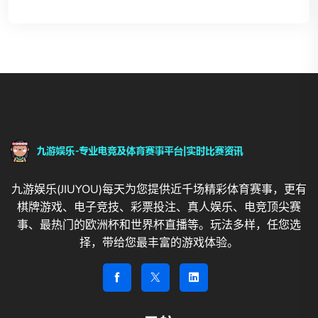
九游娱乐(JIUYOU)每天为您提供近千场精彩体育赛事，更有
棋牌游戏、电子竞技、彩票投注、真人娱乐、电竞顶尖赛
事、最热门的欧洲杯和世界杯直播等。玩法多样，任您选
择，带给您最丰富的游戏体验。