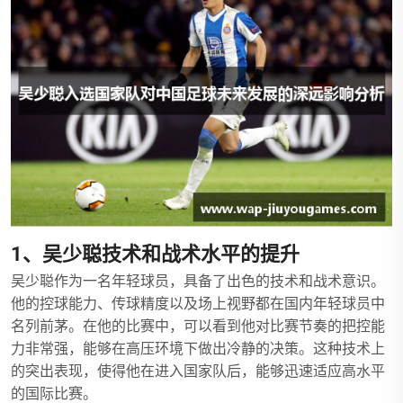
1、吴少聪技术和战术水平的提升
吴少聪作为一名年轻球员，具备了出色的技术和战术意识。
他的控球能力、传球精度以及场上视野都在国内年轻球员中
名列前茅。在他的比赛中，可以看到他对比赛节奏的把控能
力非常强，能够在高压环境下做出冷静的决策。这种技术上
的突出表现，使得他在进入国家队后，能够迅速适应高水平
的国际比赛。