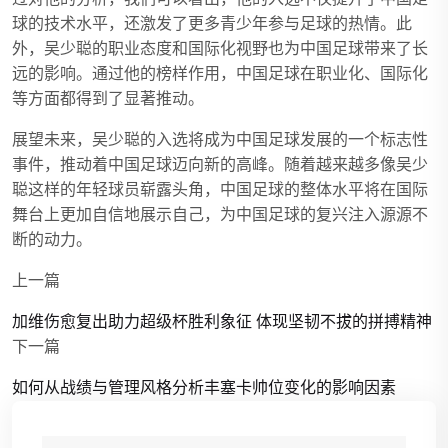
球的技术水平，还激发了更多青少年参与足球的热情。此
外，吴少聪的职业态度和国际化视野也为中国足球带来了长
远的影响。通过他的榜样作用，中国足球在职业化、国际化
等方面都得到了显著推动。
展望未来，吴少聪的入选将成为中国足球发展的一个标志性
事件，推动着中国足球迈向新的高峰。随着越来越多像吴少
聪这样的年轻球员崭露头角，中国足球的整体水平将在国际
舞台上更加自信地展示自己，为中国足球的复兴注入源源不
断的动力。
上一篇
加维伤愈复出助力超级杯胜利象征 体现坚韧不拔的拼搏精神
下一篇
如何从战绩与管理风格分析丰塞卡帅位变化的影响因素