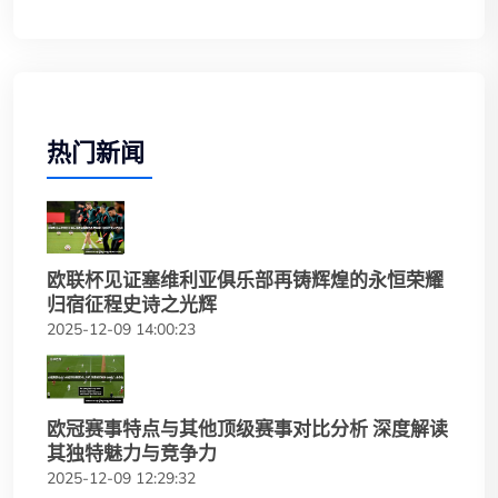
热门新闻
欧联杯见证塞维利亚俱乐部再铸辉煌的永恒荣耀
归宿征程史诗之光辉
2025-12-09 14:00:23
欧冠赛事特点与其他顶级赛事对比分析 深度解读
其独特魅力与竞争力
2025-12-09 12:29:32