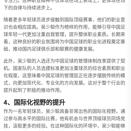
专注力。这种职业精神不仅体现在场上表现上，更体现在场
下的自律与持续进步上。
随着更多年轻球员逐步接触到国际顶级赛事，他们的职业意
识也会相应提高。吴少聪作为榜样的作用，能够引导中国足
球年轻一代更加注重自我管理，提升整体职业素质。长期来
看，这种良好的职业氛围将为中国足球的职业化进程奠定基
础，推动国内足球俱乐部和联赛的健康发展。
此外，吴少聪的入选还为中国足球的管理体制改革提供了契
机。国家队的人员选拔标准更加注重球员的综合素质和职业
化程度，这意味着中国足球的管理层正在逐步摆脱传统的模
式，向更加现代化、专业化的方向发展。这对于整个行业的
提升起到了积极的推动作用。
4、国际化视野的提升
作为一名年轻球员，吴少聪具备非常出色的国际化视野。通
过参与高水平的国际比赛，他有机会与世界顶级球员同场竞
技，汲取更多的经验。在这种国际化的环境中，吴少聪能够