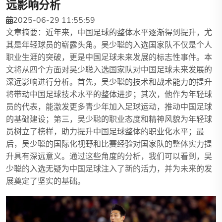
远影响分析
2025-06-29 11:55:59
文章摘要：近年来，中国足球的整体水平逐渐得到提升，尤
其是年轻球员的崭露头角。吴少聪的入选国家队不仅是个人
职业生涯的突破，更是中国足球未来发展的标志性事件。本
文将从四个方面对吴少聪入选国家队对中国足球未来发展的
深远影响进行分析。首先，吴少聪的技术和战术能力的提升
将带动中国足球技术水平的整体进步；其次，他作为年轻球
员的代表，能激发更多青少年加入足球运动，推动中国足球
的基础建设；第三，吴少聪的职业态度和精神风貌为年轻球
员树立了榜样，助力提升中国足球整体的职业化水平；最
后，吴少聪的国际化视野和比赛经验对国家队的整体实力提
升具有深远意义。通过这些角度的分析，我们可以看到，吴
少聪的入选无疑为中国足球注入了新的活力，并为未来的发
展奠定了坚实的基础。