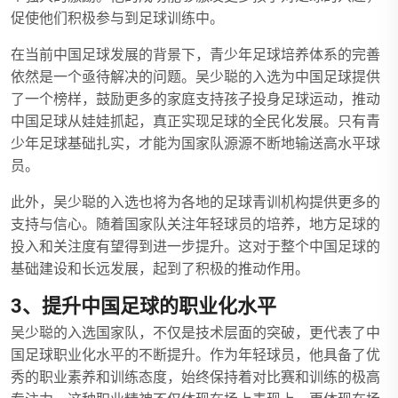
促使他们积极参与到足球训练中。
在当前中国足球发展的背景下，青少年足球培养体系的完善
依然是一个亟待解决的问题。吴少聪的入选为中国足球提供
了一个榜样，鼓励更多的家庭支持孩子投身足球运动，推动
中国足球从娃娃抓起，真正实现足球的全民化发展。只有青
少年足球基础扎实，才能为国家队源源不断地输送高水平球
员。
此外，吴少聪的入选也将为各地的足球青训机构提供更多的
支持与信心。随着国家队关注年轻球员的培养，地方足球的
投入和关注度有望得到进一步提升。这对于整个中国足球的
基础建设和长远发展，起到了积极的推动作用。
3、提升中国足球的职业化水平
吴少聪的入选国家队，不仅是技术层面的突破，更代表了中
国足球职业化水平的不断提升。作为年轻球员，他具备了优
秀的职业素养和训练态度，始终保持着对比赛和训练的极高