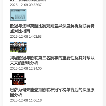
2025-12-09 09:32:37
欧冠与法甲英超比赛规则差异深度解析及联赛特
点对比指南
2025-12-08 14:02:53
揭秘欧冠与欧联第三名赛事的重要性及其对球队
未来的影响分析
2025-12-08 12:34:00
巴萨为何未能登顶欧联杯冠军榜单背后的深层原
因分析
2025-12-08 11:06:16