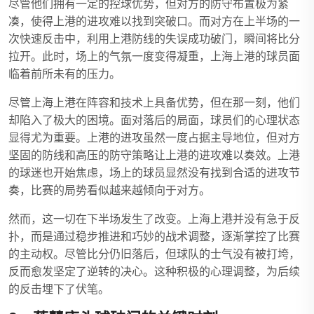
尽管他们拥有一定的控球优势，但对方的防守布置极为紧
凑，使得上港的进攻难以找到突破口。而对方在上半场的一
次快速反击中，利用上港防线的失误成功破门，瞬间将比分
拉开。此时，场上的气氛一度变得凝重，上海上港的球员面
临着前所未有的压力。
尽管上海上港在阵容和技术上具备优势，但在那一刻，他们
却陷入了极大的困境。面对落后的局面，球员们的心理状态
显得尤为重要。上港的进攻虽然一度占据主导地位，但对方
坚固的防线和高压的防守策略让上港的进攻难以奏效。上港
的球迷也开始焦虑，场上的球员显然没有找到合适的进攻节
奏，比赛的局势看似越来越倾向于对方。
然而，这一切在下半场发生了改变。上海上港并没有急于反
扑，而是通过稳步推进和巧妙的战术调整，逐渐掌控了比赛
的主动权。尽管比分仍旧落后，但球队的士气没有被打垮，
反而愈发坚定了逆转的决心。这种积极的心理调整，为后续
的反击埋下了伏笔。