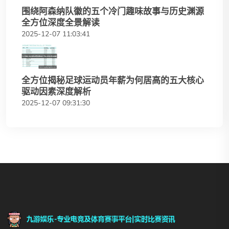
围绕阿森纳队徽的五个冷门趣味故事与历史渊源
全方位深度全景解读
2025-12-07 11:03:41
全方位揭秘足球运动员年薪为何居高的五大核心
驱动因素深度解析
2025-12-07 09:31:30