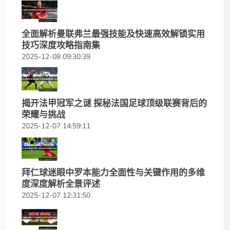
全面解析曼联弗兰最强技能及快速高效解锁实用
技巧深度攻略指南集
2025-12-08 09:30:39
揭开法甲冠军之谜 探秘法国足球顶级联赛背后的
荣耀与挑战
2025-12-07 14:59:11
拜仁球迷眼中罗本能力全面性与关键作用的多维
度深度解析全景评述
2025-12-07 12:31:50