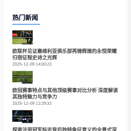
热门新闻
欧联杯见证塞维利亚俱乐部再铸辉煌的永恒荣耀
归宿征程史诗之光辉
2025-12-09 14:00:23
欧冠赛事特点与其他顶级赛事对比分析 深度解读
其独特魅力与竞争力
2025-12-09 12:29:32
探索法甲冠军标志背后独特象征意义的全景式深