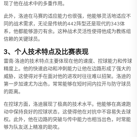
现了他在战术中的多重作用。
此外，洛迪在马赛的适应能力也很强，他能够灵活地适应不
同的战术需求，无论是传统的442阵型还是现代的343体
系，他都能够游刃有余。这种战术灵活性使得他成为教练组
信赖的关键球员。
3、个人技术特点及比赛表现
雷南·洛迪的技术特点主要体现在他的速度、控球能力和传球
精度上。他的快速启动和冲刺能力让他在边路形成了强大的
威胁，这使得对手在面对他的进攻时往往难以招架。洛迪的
第一步加速尤为出色，常常能够在短时间内拉开与防守球员
的距离。
在控球方面，洛迪展现了极高的技术水平。他能够在高速跑
动中保持良好的控球状态，这使得他在对抗中不容易失去球
权。此外，他在边路的突破与传中能力也相当出色，时常能
够为队友送上精准的助攻。