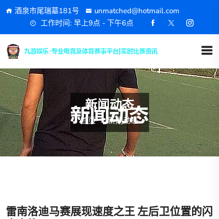
酒泉市尾瑞墓181号
unmatched@hotmail.com
工作时间: 早上9点 - 下午6点
新闻动态
首页
新闻动态
雷南洛迪马赛展现速度之王 左后卫位置的闪