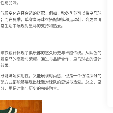
个性与品味。
据气候变化选择合适的搭配。例如，秋冬季节可以将皇马球
格；而在夏季，单穿皇马球衣搭配短裤和运动鞋，会更显清
日常生活中展现对皇马的支持和热爱。
的球衣设计体现了俱乐部的悠久历史与卓越传统。从队色的
现着皇马的高贵与荣耀。通过与品牌合作，皇马球衣的设计
觉效果。
衣既能满足实用性，又能展现时尚感，也是一个值得探讨的
搭配方式都能够展现出球迷对球队的忠诚与热爱。总之，皇
部分，更是时尚与历史的完美融合。