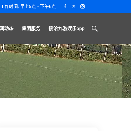
工作时间: 早上9点 - 下午6点
闻动态
集团服务
接洽九游娱乐app