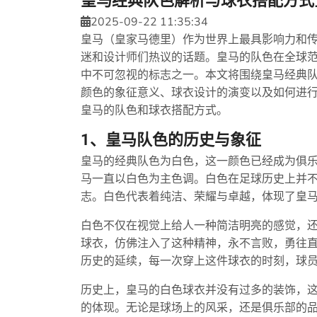
皇马经典队色解析与球衣搭配方式
2025-09-22 11:35:34
皇马（皇家马德里）作为世界上最具影响力和
迷和设计师们热议的话题。皇马的队色在全球
中不可忽视的标志之一。本文将围绕皇马经典
颜色的象征意义、球衣设计的演变以及如何进
皇马的队色和球衣搭配方式。
1、皇马队色的历史与象征
皇马的经典队色为白色，这一颜色已经成为俱乐
马一直以白色为主色调。白色在足球历史上并
志。白色代表着纯洁、荣耀与卓越，体现了皇
白色不仅在视觉上给人一种简洁明亮的感觉，
球衣，仿佛注入了这种精神，永不言败，勇往
历史的延续，每一次穿上这件球衣的时刻，球
历史上，皇马的白色球衣并没有过多的装饰，
的体现。无论是球场上的风采，还是俱乐部的