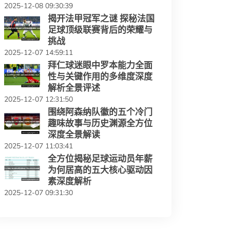
2025-12-08 09:30:39
揭开法甲冠军之谜 探秘法国
足球顶级联赛背后的荣耀与
挑战
2025-12-07 14:59:11
拜仁球迷眼中罗本能力全面
性与关键作用的多维度深度
解析全景评述
2025-12-07 12:31:50
围绕阿森纳队徽的五个冷门
趣味故事与历史渊源全方位
深度全景解读
2025-12-07 11:03:41
全方位揭秘足球运动员年薪
为何居高的五大核心驱动因
素深度解析
2025-12-07 09:31:30