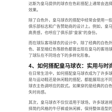
达斯为皇马提供的球衣在色彩搭配上通常会选
效果。
除了白色外，皇马球衣的搭配中经常会使用一
俱乐部标志和广告赞助商的设计上。例如，皇
高贵感，也呼应了俱乐部“皇家”的身份。
而在球队客场球衣的设计中，除了经典的白色
色、甚至暗红色等颜色都曾出现在皇马的客场
了球队在不同场合下的多样化形象。
4、如何搭配皇马球衣：实用与时
在日常生活中，如何搭配皇马球衣成为了许多
是与运动鞋还是休闲鞋的搭配，都能展现出不
球衣主色调呼应的款式。如果穿的是经典的白
失时尚感。
其次，皇马球衣不仅仅适用于球场，许多球迷
择简约风格的牛仔裤或休闲裤，保持整体造型