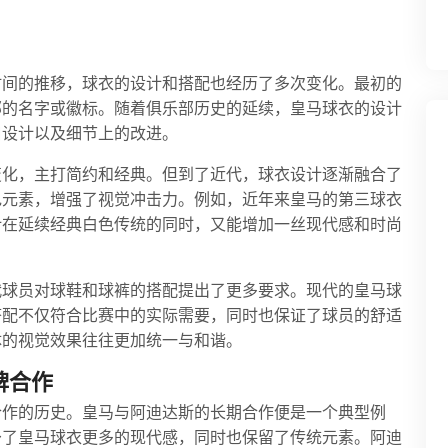
时间的推移，球衣的设计和搭配也经历了多次变化。最初的
部的名字或徽标。随着俱乐部历史的延续，皇马球衣的设计
口设计以及细节上的改进。
变化，主打简约和经典。但到了近代，球衣设计逐渐融合了
色元素，增强了视觉冲击力。例如，近年来皇马的第三球衣
计在延续经典白色传统的同时，又能增加一丝现代感和时尚
代球员对球鞋和球裤的搭配提出了更多要求。现代的皇马球
搭配不仅符合比赛中的实际需要，同时也保证了球员的舒适
体的视觉效果往往更加统一与和谐。
牌合作
合作的历史。皇马与阿迪达斯的长期合作便是一个典型例
予了皇马球衣更多的现代感，同时也保留了传统元素。阿迪