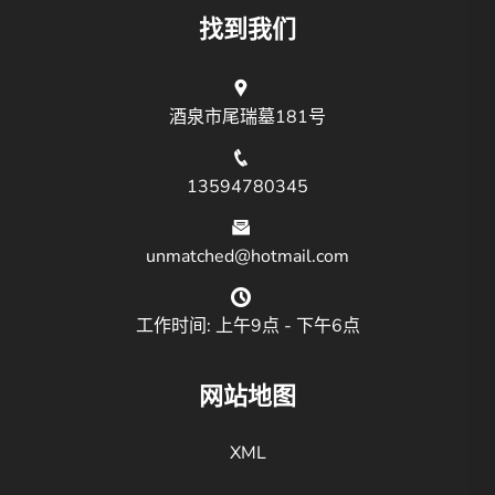
找到我们
酒泉市尾瑞墓181号
13594780345
unmatched@hotmail.com
工作时间: 上午9点 - 下午6点
网站地图
XML