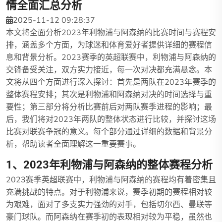
情全面汇总分析
2025-11-12 09:28:37
本文将全面分析2023年利物浦与阿森纳的比赛时间与赛程安
排，涵盖多个方面，为球迷和体育爱好者提供详细的赛程信
息和背景分析。2023赛季的英超联赛中，利物浦与阿森纳的
交锋备受关注，双方实力接近，每一次对决都充满悬念。本
文将从四个方面进行深入探讨：首先是两队在2023年赛季的
整体赛程安排；其次是利物浦和阿森纳对决的时间选择与重
要性；第三部分将分析比赛前后对两队赛季进程的影响；最
后，我们将对2023年两队的整体状态进行比较，并探讨这场
比赛对联赛争冠的意义。每个部分通过详细的数据和背景分
析，帮助读者全面理解这一重要赛事。
1、2023年利物浦与阿森纳的整体赛程分析
2023赛季英超联赛中，利物浦与阿森纳的赛程均有着密集且
充满挑战的特点。对于利物浦来说，赛季初期的赛程相对较
为艰难，面对了多支实力强劲的对手，包括切尔西、曼联等
豪门球队。而阿森纳在赛季初的表现相对较为平稳，虽然也