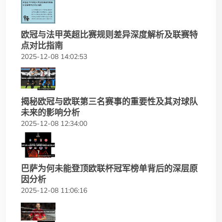
欧冠与法甲英超比赛规则差异深度解析及联赛特
点对比指南
2025-12-08 14:02:53
揭秘欧冠与欧联第三名赛事的重要性及其对球队
未来的影响分析
2025-12-08 12:34:00
巴萨为何未能登顶欧联杯冠军榜单背后的深层原
因分析
2025-12-08 11:06:16