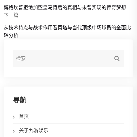
博格坎普拒绝加盟皇马背后的真相与未曾实现的传奇梦想
下一篇
从技术特点与战术作用看莫塔与当代顶级中场球员的全面比
较分析
导航
首页
关于九游娱乐