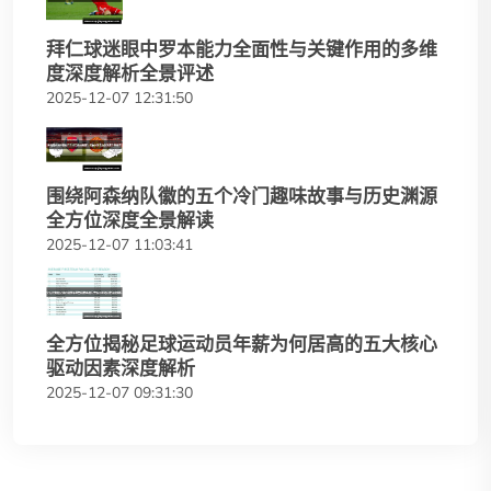
拜仁球迷眼中罗本能力全面性与关键作用的多维
度深度解析全景评述
2025-12-07 12:31:50
围绕阿森纳队徽的五个冷门趣味故事与历史渊源
全方位深度全景解读
2025-12-07 11:03:41
全方位揭秘足球运动员年薪为何居高的五大核心
驱动因素深度解析
2025-12-07 09:31:30