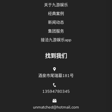
关于九游娱乐
经典案例
新闻动态
集团服务
接洽九游娱乐app
找到我们
酒泉市尾瑞墓181号
13594780345
unmatched@hotmail.com