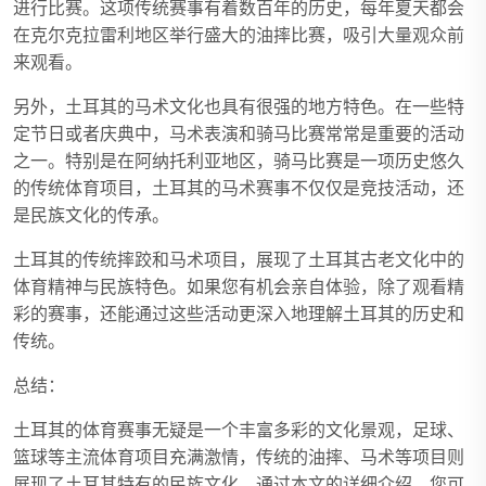
进行比赛。这项传统赛事有着数百年的历史，每年夏天都会
在克尔克拉雷利地区举行盛大的油摔比赛，吸引大量观众前
来观看。
另外，土耳其的马术文化也具有很强的地方特色。在一些特
定节日或者庆典中，马术表演和骑马比赛常常是重要的活动
之一。特别是在阿纳托利亚地区，骑马比赛是一项历史悠久
的传统体育项目，土耳其的马术赛事不仅仅是竞技活动，还
是民族文化的传承。
土耳其的传统摔跤和马术项目，展现了土耳其古老文化中的
体育精神与民族特色。如果您有机会亲自体验，除了观看精
彩的赛事，还能通过这些活动更深入地理解土耳其的历史和
传统。
总结：
土耳其的体育赛事无疑是一个丰富多彩的文化景观，足球、
篮球等主流体育项目充满激情，传统的油摔、马术等项目则
展现了土耳其特有的民族文化。通过本文的详细介绍，您可