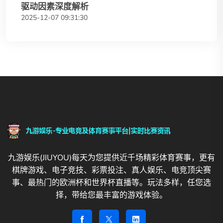
驱动因素深度解析
2025-12-07 09:31:30
九游娱乐(JIUYOU)每天为您提供近千场精彩体育赛事，更有
棋牌游戏、电子竞技、彩票投注、真人娱乐、电竞顶尖赛
事、最热门的欧洲杯和世界杯直播等。玩法多样，任您选
择，带给您最丰富的游戏体验。