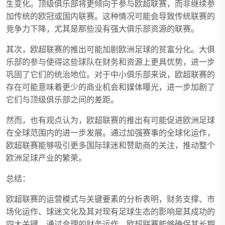
生变化。顶级俱乐部将更倾向于参与欧超联赛，而非继续参
加传统的欧冠或国内联赛。这种情况可能会导致传统联赛的
竞争力下降，尤其是那些没有强大俱乐部资源的联赛。
其次，欧超联赛的推出可能加剧欧洲足球的贫富分化。大俱
乐部的参与使得这些球队在财务和资源上更具优势，进一步
巩固了它们的统治地位。对于中小俱乐部来说，欧超联赛的
存在可能意味着更少的商业机会和媒体曝光，进一步加剧了
它们与顶级俱乐部之间的差距。
然而，也有观点认为，欧超联赛的推出有可能促进欧洲足球
在全球范围内的进一步发展。通过加强赛事的全球化运作，
欧超联赛能够吸引更多国际球迷和赞助商的关注，推动整个
欧洲足球产业的繁荣。
总结：
欧超联赛的运营模式与关键要素的分析表明，财务支撑、市
场化运作、球迷文化及其对现有足球生态的影响是其成功的
四大关键。通过合理的财务运作，欧超联赛能够确保其长期