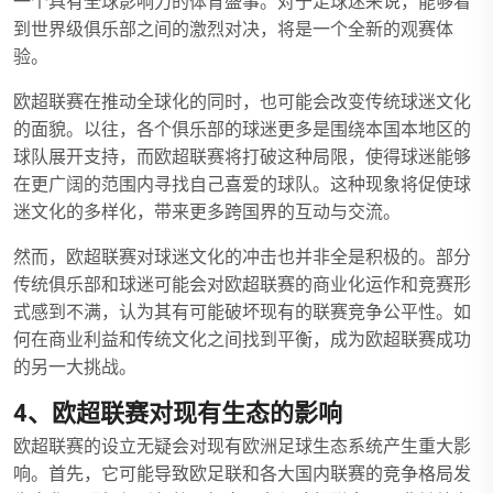
一个具有全球影响力的体育盛事。对于足球迷来说，能够看
到世界级俱乐部之间的激烈对决，将是一个全新的观赛体
验。
欧超联赛在推动全球化的同时，也可能会改变传统球迷文化
的面貌。以往，各个俱乐部的球迷更多是围绕本国本地区的
球队展开支持，而欧超联赛将打破这种局限，使得球迷能够
在更广阔的范围内寻找自己喜爱的球队。这种现象将促使球
迷文化的多样化，带来更多跨国界的互动与交流。
然而，欧超联赛对球迷文化的冲击也并非全是积极的。部分
传统俱乐部和球迷可能会对欧超联赛的商业化运作和竞赛形
式感到不满，认为其有可能破坏现有的联赛竞争公平性。如
何在商业利益和传统文化之间找到平衡，成为欧超联赛成功
的另一大挑战。
4、欧超联赛对现有生态的影响
欧超联赛的设立无疑会对现有欧洲足球生态系统产生重大影
响。首先，它可能导致欧足联和各大国内联赛的竞争格局发