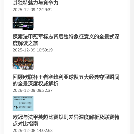
其独特魅力与竞争力
2025-12-09 12:29:32
探索法甲冠军标志背后独特象征意义的全景式深
度解读之旅
2025-12-09 10:59:19
回顾欧联杯王者塞维利亚球队五大经典夺冠瞬间
的全景深度权威解析
2025-12-09 09:32:37
欧冠与法甲英超比赛规则差异深度解析及联赛特
点对比指南
2025-12-08 14:02:53