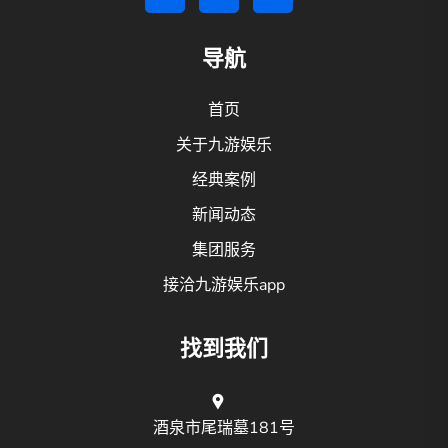
导航
首页
关于九游娱乐
经典案例
新闻动态
集团服务
接洽九游娱乐app
找到我们
酒泉市尾瑞墓181号