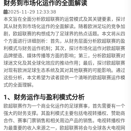
财务到市场化运作的全面解读
2025-11-29 12:33:38
本文旨在全面分析欧超联赛的运营模式及其关键要素，探讨
其从财务到市场化运作的全面解读。随着欧洲足坛的竞争加
剧，欧超联赛的构想成为了足球界的热点话题。本文将从四
个方面进行详细剖析：首先，从财务层面分析欧超联赛的盈
利模式与财务运作机制；其次，探讨市场化运作对欧超联赛
品牌塑造、媒体传播等方面的影响；第三，分析欧超联赛对
球迷文化及其全球化效应的推动作用；最后，探讨欧超联赛
对现有欧洲足球生态系统及其对其他联赛的可能影响。通过
这些分析，本文希望为读者提供一个清晰的欧超联赛运作模
式的全面理解。
1、财务运作与盈利模式分析
欧超联赛作为一个商业化运作的足球赛事，首先需要有一个
强大的财务支撑。其盈利模式主要包括电视转播权、赞助商
合作、赛事门票销售和相关周边产品的销售。电视转播权作
为最重要的收入来源之一，欧超联赛将会与全球各大电视网