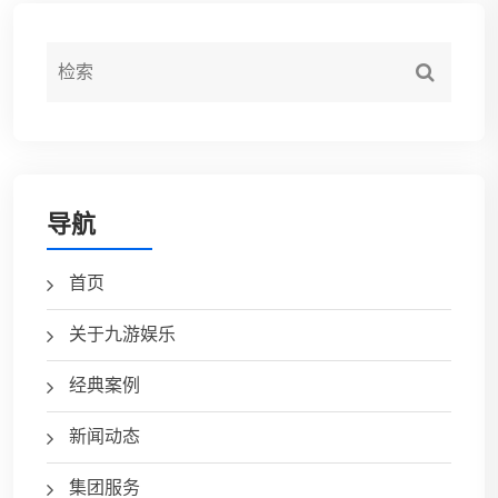
导航
首页
关于九游娱乐
经典案例
新闻动态
集团服务