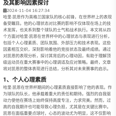
及其影响因素探讨
2024-11-04 16:27:34
哈里·凯恩作为英格兰国家队的核心前锋，在世界杯上的表现
备受瞩目。他的心理状态对比赛的影响不仅体现在场上的技
术发挥，也关系到整个球队的士气和战术执行。本文将从四
个方面对哈里·凯恩在世界杯中的心理状态与表现进行分析，
包括个人心理素质、团队氛围、外部压力和技术表现。这些
因素相互交织，深刻影响着他的竞技状态及最终成绩。通过
对凯恩的表现分析，探讨其背后的心理动因，有助于理解顶
级运动员在重大赛事中的心理调适及应对策略。最终，文章
将对凯恩的整体表现进行总结，分析其对未来赛事的启示。
1、个人心理素质
哈里·凯恩在世界杯期间的心理素质直接影响了他的表现。作
为球队的队长，他承载着重大的责任和期待。强烈的自我驱
动力使他在赛场上始终保持高度专注，力求完美。然而，过
高的自我期许也可能导致心理负担，尤其是在关键比赛中。
凯恩在面临重要点球时，心态的波动尤为明显，这不仅影响