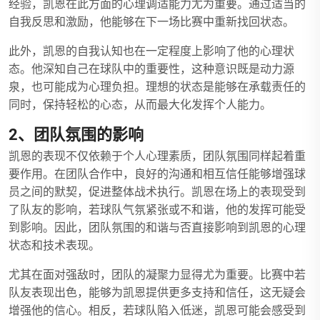
经验，凯恩在此方面的心理调适能力尤为重要。通过适当的
自我反思和激励，他能够在下一场比赛中重新找回状态。
此外，凯恩的自我认知也在一定程度上影响了他的心理状
态。他深知自己在球队中的重要性，这种意识既是动力源
泉，也可能成为心理负担。理想的状态是能够在承载责任的
同时，保持轻松的心态，从而最大化发挥个人能力。
2、团队氛围的影响
凯恩的表现不仅依赖于个人心理素质，团队氛围同样起着重
要作用。在团队合作中，良好的沟通和相互信任能够增强球
员之间的默契，促进整体战术执行。凯恩在场上的表现受到
了队友的影响，若球队气氛紧张或不和谐，他的发挥可能受
到影响。因此，团队氛围的和谐与否直接影响到凯恩的心理
状态和技术表现。
尤其在面对强敌时，团队的凝聚力显得尤为重要。比赛中若
队友表现出色，能够为凯恩提供更多支持和信任，这无疑会
增强他的信心。相反，若球队陷入低迷，凯恩可能会感受到