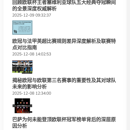
回顾欧联杯王者塞维利亚球队五大经典夺冠瞬间
的全景深度权威解析
2025-12-09 09:32:37
欧冠与法甲英超比赛规则差异深度解析及联赛特
点对比指南
2025-12-08 14:02:53
揭秘欧冠与欧联第三名赛事的重要性及其对球队
未来的影响分析
2025-12-08 12:34:00
巴萨为何未能登顶欧联杯冠军榜单背后的深层原
因分析