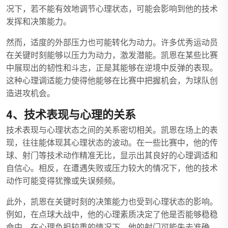
况下，若不能有效地调节心理状态，可能会影响到他的技术
发挥和决策能力。
然而，适度的外部压力也可能转化为动力。许多优秀运动员
在关键时刻能够以压力为动力，激发潜能。凯恩在某些比赛
中展现出的韧性和斗志，正是其能够在逆境中反弹的表现。
这种心理调适能力使得他能够在比赛中把握机会，为球队创
造进攻机会。
4、技术表现与心理的关系
技术表现与心理状态之间的关系密切相关。凯恩在场上的表
现，往往能体现其心理状态的波动。在一些比赛中，他的传
球、射门等技术动作精准无比，显示出其良好的心理调适和
自信心。相反，在遭遇失败或压力较大的情况下，他的技术
动作可能变得犹豫或失误频频。
此外，凯恩在关键时刻的决策能力也受到心理状态的影响。
例如，在点球大战中，他的心理素质决定了他是否能够稳稳
命中。在心理负担较重的情况下，他的射门可能失去准确