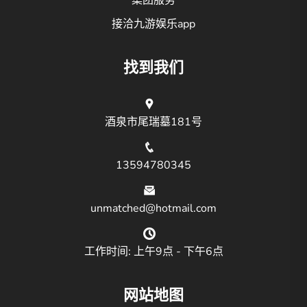
集团服务
接洽九游娱乐app
找到我们
酒泉市尾瑞墓181号
13594780345
unmatched@hotmail.com
工作时间: 上午9点 - 下午6点
网站地图