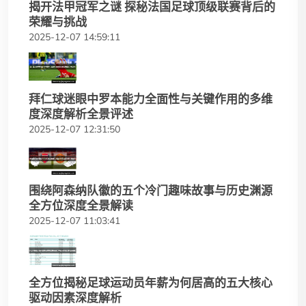
揭开法甲冠军之谜 探秘法国足球顶级联赛背后的
荣耀与挑战
2025-12-07 14:59:11
拜仁球迷眼中罗本能力全面性与关键作用的多维
度深度解析全景评述
2025-12-07 12:31:50
围绕阿森纳队徽的五个冷门趣味故事与历史渊源
全方位深度全景解读
2025-12-07 11:03:41
全方位揭秘足球运动员年薪为何居高的五大核心
驱动因素深度解析