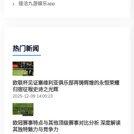
接洽九游娱乐app
热门新闻
欧联杯见证塞维利亚俱乐部再铸辉煌的永恒荣耀
归宿征程史诗之光辉
2025-12-09 14:00:23
欧冠赛事特点与其他顶级赛事对比分析 深度解读
其独特魅力与竞争力