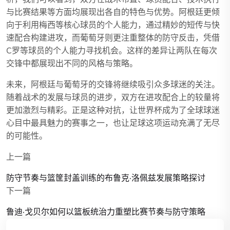
与比赛结果等方面均展现出各自的特色与优势。阿根廷更倾
向于利用梅西等核心球员的个人能力，通过精妙的短传与快
速配合构建进攻，而葡萄牙则更注重整体的防守反击，凭借
C罗等球员的个人能力寻找机会。这样的差异让两队在每次
交锋中都展现出不同的风格与策略。
未来，阿根廷与葡萄牙的交锋将继续吸引众多球迷的关注。
随着战术的发展与球员的进步，双方在进攻配合上的较量将
更加激烈与精彩。正是这种对抗，让世界杯成为了全球球迷
心目中最具魅力的赛事之一，也让足球这项运动充满了无尽
的可能性。
上一篇
防守节奏与篮筐封盖训练的布鲁克·洛佩兹发展策略探讨
下一篇
鲁迪·戈贝尔如何以篮板统治力重塑比赛节奏与防守策略