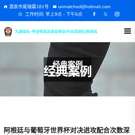
酒泉市尾瑞墓181号
unmatched@hotmail.com
工作时间: 早上9点 - 下午6点
经典案例
首页
经典案例
阿根廷与葡萄牙世界杯对决进攻配合次数深