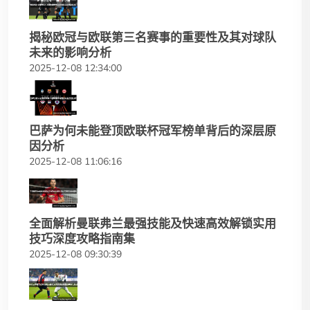
揭秘欧冠与欧联第三名赛事的重要性及其对球队
未来的影响分析
2025-12-08 12:34:00
巴萨为何未能登顶欧联杯冠军榜单背后的深层原
因分析
2025-12-08 11:06:16
全面解析曼联弗兰最强技能及快速高效解锁实用
技巧深度攻略指南集
2025-12-08 09:30:39