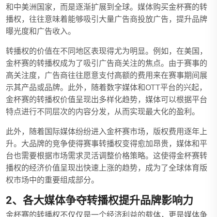
和中美洲国家，而是逐渐扩展到全球。媒体购买金杯赛的转
播权，往往意味着能够吸引大量广告商投放广告，提升品牌
曝光度和广告收入。
转播权的价值在不同地区表现得尤为明显。例如，在美国，
金杯赛的转播权成为了吸引广告商关注的焦点。由于赛事的
高关注度，广告商往往愿意支付高额的费用来在赛事期间展
示其产品或品牌。此外，随着数字媒体和OTT平台的兴起，
金杯赛的转播权价值呈现出多样化趋势，媒体可以根据平台
特点进行不同层次的内容分发，从而实现最大化的盈利。
此外，随着国际媒体纷纷进入金杯赛市场，版权费用逐年上
升。大品牌的竞争使得赛事转播权变得愈加昂贵，媒体和平
台也需要根据市场需求灵活调整价格策略。这使得金杯赛转
播权的经济价值呈现出快速上涨的趋势，成为了全球体育版
权市场中的重要组成部分。
2、各大媒体争夺转播权提升品牌影响力
金杯赛的转播权不仅仅是一个经济利益的载体，更是媒体争