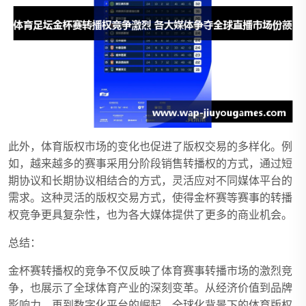
此外，体育版权市场的变化也促进了版权交易的多样化。例
如，越来越多的赛事采用分阶段销售转播权的方式，通过短
期协议和长期协议相结合的方式，灵活应对不同媒体平台的
需求。这种灵活的版权交易方式，使得金杯赛等赛事的转播
权竞争更具复杂性，也为各大媒体提供了更多的商业机会。
总结：
金杯赛转播权的竞争不仅反映了体育赛事转播市场的激烈竞
争，也展示了全球体育产业的深刻变革。从经济价值到品牌
影响力，再到数字化平台的崛起，全球化背景下的体育版权