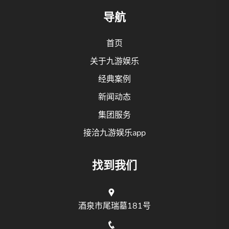
导航
首页
关于九游娱乐
经典案例
新闻动态
集团服务
接洽九游娱乐app
找到我们
酒泉市尾瑞墓181号