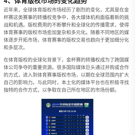
4、体育版权市场的变化趋势
近年来，全球体育版权市场经历了剧烈的变化，尤其是在金
杯赛这类赛事的转播权竞争中，各大媒体机构面临着新的挑
战和机遇。版权费用的不断攀升和全球化的传播需求，使得
体育赛事的版权市场愈加复杂和多元化。随着不同地区的媒
体逐步开拓市场，体育赛事的版权交易也趋向于更加细分化
和多层次。
在体育版权的全球化背景下，金杯赛的转播权成为了跨国媒
体公司争夺的重要资源。很多国际媒体巨头通过并购或合作
的方式，进入到体育赛事版权市场，以期在全球范围内扩大
自己的影响力。与此同时，本土化的媒体平台也在积极寻找
独特的合作方式，以争取在自己所在地区的市场份额。