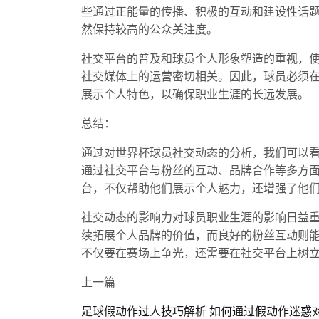
些通过正能量的传播、积极的互动和建设性话
然保持较高的公众关注度。
社交平台的普及和球员个人形象塑造的重视，
社交媒体上的运营密切相关。因此，球员必须
展示个人特色，以确保职业生涯的长远发展。
总结：
通过对世界杯球员社交动态的分析，我们可以
通过社交平台与粉丝的互动、品牌合作等多方
台，不仅帮助他们展示个人魅力，还增强了他
社交动态的影响力对球员职业生涯的影响日益
续拓展个人品牌的价值，而良好的粉丝互动则
不仅要在赛场上争光，还需要在社交平台上树
上一篇
足球假动作过人技巧解析 如何通过假动作迷惑