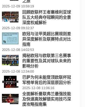
之旅
2025-12-09 10:59:19
回顾欧联杯王者塞维利亚球
队五大经典夺冠瞬间的全景
深度权威解析
2025-12-09 09:32:37
欧冠与法甲英超比赛规则差
异深度解析及联赛特点对比
指南
2025-12-08 14:02:53
揭秘欧冠与欧联第三名赛事
的重要性及其对球队未来的
影响分析
2025-12-08 12:34:00
巴萨为何未能登顶欧联杯冠
军榜单背后的深层原因分析
2025-12-08 11:06:16
全面解析曼联弗兰最强技能
及快速高效解锁实用技巧深
度攻略指南集