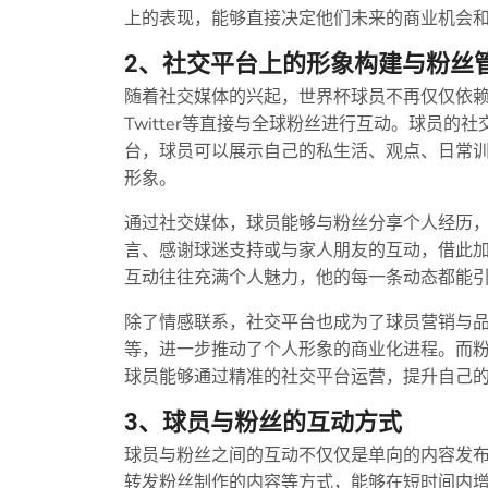
上的表现，能够直接决定他们未来的商业机会
2、社交平台上的形象构建与粉丝
随着社交媒体的兴起，世界杯球员不再仅仅依赖传
Twitter等直接与全球粉丝进行互动。球员
台，球员可以展示自己的私生活、观点、日常
形象。
通过社交媒体，球员能够与粉丝分享个人经历
言、感谢球迷支持或与家人朋友的互动，借此加
互动往往充满个人魅力，他的每一条动态都能
除了情感联系，社交平台也成为了球员营销与
等，进一步推动了个人形象的商业化进程。而
球员能够通过精准的社交平台运营，提升自己
3、球员与粉丝的互动方式
球员与粉丝之间的互动不仅仅是单向的内容发
转发粉丝制作的内容等方式，能够在短时间内