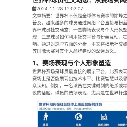
世界杯球员社交动态：从赛场到网
2024-11-28 12:02:07
文章摘要：世界杯不仅是全球体育赛事的巅峰
普及，越来越多的球员通过网络平台直接与粉
界杯球员社交动态：一是赛场表现与个人形象
理，三是球员如何利用社交平台与粉丝互动，
响。通过对这些方面的分析，本文将揭示社交
等国际大赛对其个人品牌建设的深远意义。
1、赛场表现与个人形象塑造
世界杯赛场是球员最直接的展示平台，比赛表
赛场上是否能展现出技术水平、比赛智慧以及
众认知。例如，一名球员在关键时刻的绝杀或
议的话题。球员的赛场表现，尤其是在世界杯