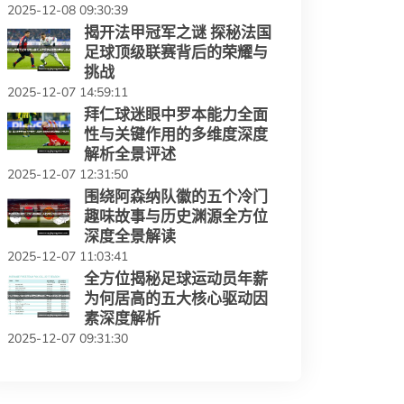
2025-12-08 09:30:39
揭开法甲冠军之谜 探秘法国
足球顶级联赛背后的荣耀与
挑战
2025-12-07 14:59:11
拜仁球迷眼中罗本能力全面
性与关键作用的多维度深度
解析全景评述
2025-12-07 12:31:50
围绕阿森纳队徽的五个冷门
趣味故事与历史渊源全方位
深度全景解读
2025-12-07 11:03:41
全方位揭秘足球运动员年薪
为何居高的五大核心驱动因
素深度解析
2025-12-07 09:31:30