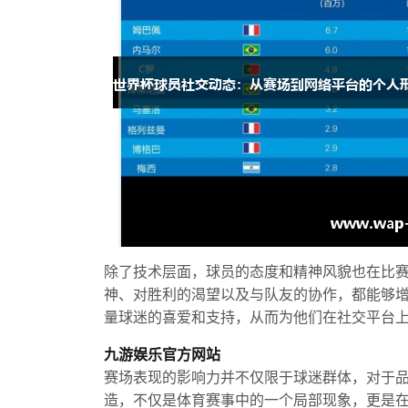
除了技术层面，球员的态度和精神风貌也在比赛
神、对胜利的渴望以及与队友的协作，都能够
量球迷的喜爱和支持，从而为他们在社交平台
九游娱乐官方网站
赛场表现的影响力并不仅限于球迷群体，对于
造，不仅是体育赛事中的一个局部现象，更是