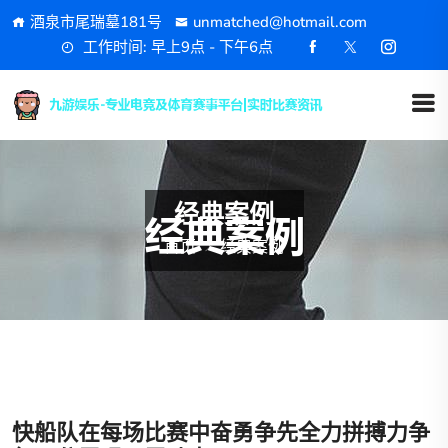
酒泉市尾瑞墓181号
unmatched@hotmail.com
工作时间: 早上9点 - 下午6点
经典案例
首页
经典案例
快船队在每场比赛中奋勇争先全力拼搏力争