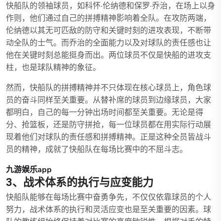
快船队的领袖球员，如科怀·伦纳德和保罗·乔治，在场上以身
作则，他们通过自己的拼搏精神影响着全队。在攻防两端，
伦纳德以其无可匹敌的防守和关键时刻的进攻表现，不断带
动全队的士气。而乔治的全面能力以及对球队的责任感也让
他在关键时刻总能挺身而出。两位球员不仅是快船的进攻支
柱，也是球队精神的象征。
然而，快船队的拼搏精神并不只体现在核心球员上，角色球
员的奋斗同样至关重要。从替补席的球员到边缘球员，大家
都明白，自己的每一分钟出场时间都至关重要。无论是得
分、抢篮板，还是防守拼抢，每一位球员都在用实际行动展
现着他们对球队的责任感和拼搏精神。正是这种全员皆战斗
员的精神，成就了快船队在每场比赛中的不屈斗志。
九游娱乐app
3、战术体系的执行与应变能力
快船队能够在每场比赛中奋勇争先，不仅仅依靠球员的个人
努力，战术体系的执行和灵活应变也是至关重要的因素。球