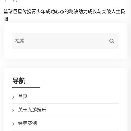
篮球巨星传授青少年成功心态的秘诀助力成长与突破人生极
限
导航
首页
关于九游娱乐
经典案例