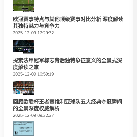
欧冠赛事特点与其他顶级赛事对比分析 深度解读
其独特魅力与竞争力
2025-12-09 12:29:32
探索法甲冠军标志背后独特象征意义的全景式深
度解读之旅
2025-12-09 10:59:19
回顾欧联杯王者塞维利亚球队五大经典夺冠瞬间
的全景深度权威解析
2025-12-09 09:32:37