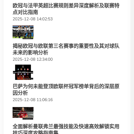
欧冠与法甲英超比赛规则差异深度解析及联赛特
点对比指南
2025-12-08 14:02:53
揭秘欧冠与欧联第三名赛事的重要性及其对球队
未来的影响分析
2025-12-08 12:34:00
巴萨为何未能登顶欧联杯冠军榜单背后的深层原
因分析
2025-12-08 11:06:16
全面解析曼联弗兰最强技能及快速高效解锁实用
技巧深度攻略指南集