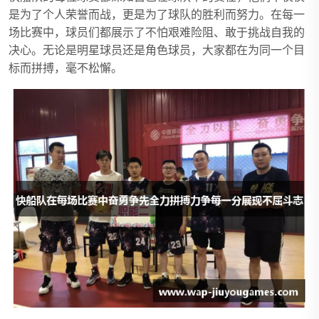
是为了个人荣誉而战，更是为了球队的胜利而努力。在每一
场比赛中，球员们都展示了不怕艰难险阻、敢于挑战自我的
决心。无论是明星球员还是角色球员，大家都在为同一个目
标而拼搏，毫不松懈。