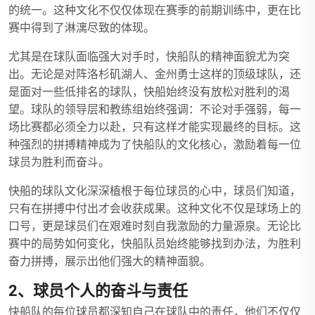
的统一。这种文化不仅仅体现在赛季的前期训练中，更在比
赛中得到了淋漓尽致的体现。
尤其是在球队面临强大对手时，快船队的精神面貌尤为突
出。无论是对阵洛杉矶湖人、金州勇士这样的顶级球队，还
是面对一些低排名的球队，快船始终没有放松对胜利的渴
望。球队的领导层和教练组始终强调：不论对手强弱，每一
场比赛都必须全力以赴，只有这样才能实现最终的目标。这
种强烈的拼搏精神成为了快船队的文化核心，激励着每一位
球员为胜利而奋斗。
快船的球队文化深深植根于每位球员的心中，球员们知道，
只有在拼搏中付出才会收获成果。这种文化不仅是球场上的
口号，更是球员们在艰难时刻自我激励的力量源泉。无论比
赛中的局势如何变化，快船队员始终能够找到办法，为胜利
奋力拼搏，展示出他们强大的精神面貌。
2、球员个人的奋斗与责任
快船队的每位球员都深知自己在球队中的责任，他们不仅仅