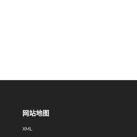
网站地图
XML