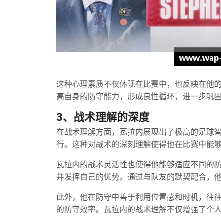
这种心理素质不仅体现在比赛中，也反映在他
高自身的防守能力，形成良性循环，进一步巩
3、战术理解的深度
在战术理解方面，瓦拉内展现出了极高的足球
行。这种对战术的深刻理解使得他在比赛中能
瓦拉内的战术灵活性也使得他能够适应不同的
并发挥自己的优势。通过与队友的默契配合，
此外，他在防守中善于利用位置感和时机，往
的防守效率。瓦拉内的战术理解不仅增强了个