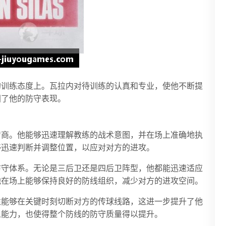
的训练态度上。瓦拉内对待训练的认真和专业，使他不断提
固了他的防守表现。
智商。他能够迅速理解教练的战术意图，并在场上准确地执
够迅速判断并调整位置，以应对对方的进攻。
防守体系。无论是三后卫还是四后卫阵型，他都能迅速适应
他在场上能够保持良好的防线组织，减少对方的进攻空间。
往能够在关键时刻切断对方的传球线路，这进一步提升了他
人能力，也使得整个防线的防守质量得以提升。