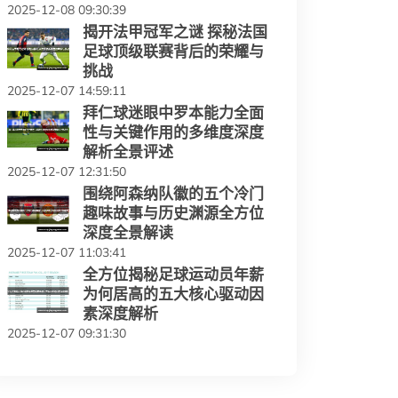
2025-12-08 09:30:39
揭开法甲冠军之谜 探秘法国
足球顶级联赛背后的荣耀与
挑战
2025-12-07 14:59:11
拜仁球迷眼中罗本能力全面
性与关键作用的多维度深度
解析全景评述
2025-12-07 12:31:50
围绕阿森纳队徽的五个冷门
趣味故事与历史渊源全方位
深度全景解读
2025-12-07 11:03:41
全方位揭秘足球运动员年薪
为何居高的五大核心驱动因
素深度解析
2025-12-07 09:31:30