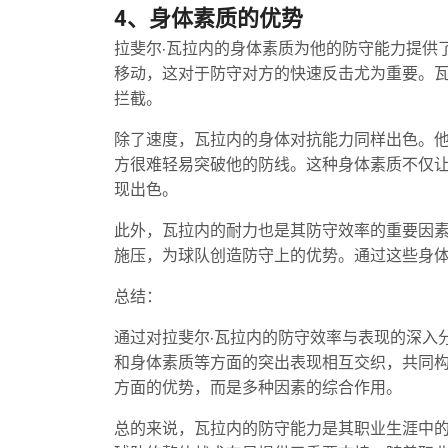
4、身体素质的优势
拉斐尔·瓦拉内的身体素质为他的防守能力提供
移动，这对于防守对方的快速反击尤为重要。
拦截。
除了速度，瓦拉内的身体对抗能力同样出色。
方很难轻易突破他的防线。这种身体素质不仅
现出色。
此外，瓦拉内的耐力也是其防守效率的重要因
施压，为球队创造防守上的优势。通过这些身
总结：
通过对拉斐尔·瓦拉内的防守效率与表现的深入
和身体素质等方面的突出表现相互交织，共同
方面的优势，而是多种因素的综合作用。
总的来说，瓦拉内的防守能力是其职业生涯中