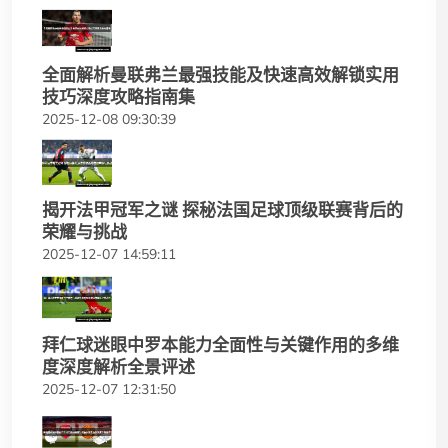
全面解析曼联弗兰最强技能及快速高效解锁实用
技巧深度攻略指南集
2025-12-08 09:30:39
揭开法甲冠军之谜 探秘法国足球顶级联赛背后的
荣耀与挑战
2025-12-07 14:59:11
拜仁球迷眼中罗本能力全面性与关键作用的多维
度深度解析全景评述
2025-12-07 12:31:50