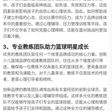
中，孩子们会面临各种挑战，如失误、失败和压力等，这些
因素容易影响孩子的自信心和心理状态。因此，如何帮助孩
子建立积极的心态、应对比赛中的压力，成为了品牌训练体
系中的重要部分。通过心理辅导、压力管理训练等手段，孩
子们不仅学会了如何克服心理障碍，还能在面对挑战时更加
沉着冷静。
3、专业教练团队助力篮球明星成长
优秀的教练团队是任何一个体育品牌成功的核心力量。创新
少儿篮球品牌在组建教练团队时，往往从多个维度进行筛
选，确保每一位教练不仅具备扎实的篮球技术，更具备良好
的教育和沟通能力。对于儿童来说，教练不仅是技术的传授
者，更是心理引导者和榜样。
创新品牌的教练团队通常由具有丰富经验的前职业球员、篮
球教学专家以及儿童心理辅导师组成。这样多元化的教练团
队不仅能够传授孩子们专业的篮球技能，还能从心理和情感
层面给予孩子们支持和鼓励。通过这种全方位的辅导模式，