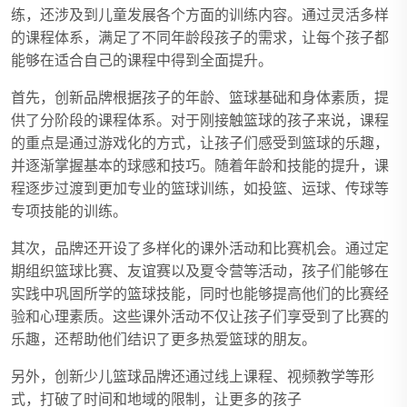
练，还涉及到儿童发展各个方面的训练内容。通过灵活多样
的课程体系，满足了不同年龄段孩子的需求，让每个孩子都
能够在适合自己的课程中得到全面提升。
首先，创新品牌根据孩子的年龄、篮球基础和身体素质，提
供了分阶段的课程体系。对于刚接触篮球的孩子来说，课程
的重点是通过游戏化的方式，让孩子们感受到篮球的乐趣，
并逐渐掌握基本的球感和技巧。随着年龄和技能的提升，课
程逐步过渡到更加专业的篮球训练，如投篮、运球、传球等
专项技能的训练。
其次，品牌还开设了多样化的课外活动和比赛机会。通过定
期组织篮球比赛、友谊赛以及夏令营等活动，孩子们能够在
实践中巩固所学的篮球技能，同时也能够提高他们的比赛经
验和心理素质。这些课外活动不仅让孩子们享受到了比赛的
乐趣，还帮助他们结识了更多热爱篮球的朋友。
另外，创新少儿篮球品牌还通过线上课程、视频教学等形
式，打破了时间和地域的限制，让更多的孩子