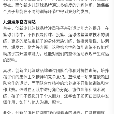
裁衣。而创新少儿篮球品牌通过多维度的训练体系，确保每
个孩子都能在不同的训练环节中得到充分的发展。
九游娱乐官方网站
首先，创新少儿篮球品牌注重孩子基础运动能力的提升。在
篮球训练中，不仅仅是传球、投篮、运球这些篮球技术的训
练，更多的是注重孩子的身体素质训练，包括灵活性、协调
性、爆发力、耐力等方面。这种综合性的体能训练不仅能帮
助孩子提升篮球能力，还能对他们的整体运动表现产生深远
的影响。
其次，创新少儿篮球品牌通过团队合作和对抗性训练，培养
孩子们的集体主义精神和竞争意识。篮球是一项高度依赖团
队合作的运动，而团队合作精神的培养离不开集体训练和合
作比赛。通过在团队中进行角色分配、协作训练和战术演
练，孩子们不仅提升了个人能力，还学会了如何在团队中发
挥作用，如何与他人沟通、配合。
此外，创新品牌还特别重视心理素质的培养。在篮球训练