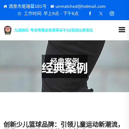
酒泉市尾瑞墓181号
unmatched@hotmail.com
工作时间: 早上9点 - 下午6点
经典案例
首页
经典案例
创新少儿篮球品牌：引领儿童运动新潮流，