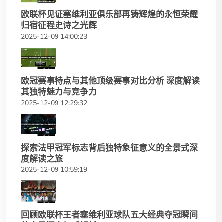
欧联杯见证塞维利亚俱乐部再铸辉煌的永恒荣耀
归宿征程史诗之光辉
2025-12-09 14:00:23
欧冠赛事特点与其他顶级赛事对比分析 深度解读
其独特魅力与竞争力
2025-12-09 12:29:32
探索法甲冠军标志背后独特象征意义的全景式深
度解读之旅
2025-12-09 10:59:19
回顾欧联杯王者塞维利亚球队五大经典夺冠瞬间