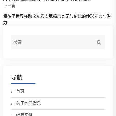
下一篇
佩德里世界杯助攻精彩表现揭示其无与伦比的传球能力与潜
力
导航
首页
关于九游娱乐
经典案例