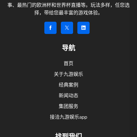
事、最热门的欧洲杯和世界杯直播等。玩法多样，任您选
择，带给您最丰富的游戏体验。
导航
首页
关于九游娱乐
经典案例
新闻动态
集团服务
接洽九游娱乐app
找到我们