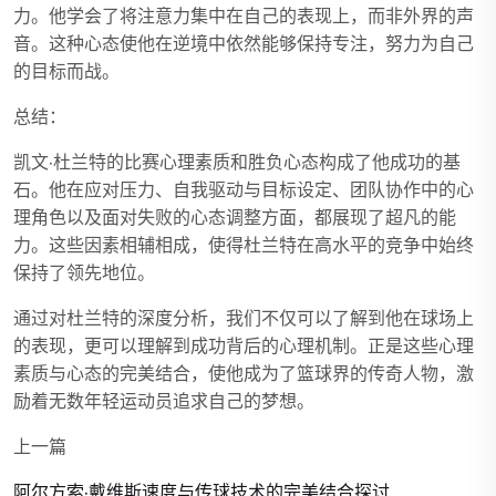
力。他学会了将注意力集中在自己的表现上，而非外界的声
音。这种心态使他在逆境中依然能够保持专注，努力为自己
的目标而战。
总结：
凯文·杜兰特的比赛心理素质和胜负心态构成了他成功的基
石。他在应对压力、自我驱动与目标设定、团队协作中的心
理角色以及面对失败的心态调整方面，都展现了超凡的能
力。这些因素相辅相成，使得杜兰特在高水平的竞争中始终
保持了领先地位。
通过对杜兰特的深度分析，我们不仅可以了解到他在球场上
的表现，更可以理解到成功背后的心理机制。正是这些心理
素质与心态的完美结合，使他成为了篮球界的传奇人物，激
励着无数年轻运动员追求自己的梦想。
上一篇
阿尔方索·戴维斯速度与传球技术的完美结合探讨