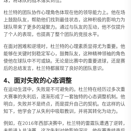
球，将球队的战术落实到位。
杜兰特的团队协作心理角色体现在他的领导能力上。他在场
上鼓励队友，帮助他们找到最佳状态，这种积极的影响力为
球队带来了更多的凝聚力。通过与队友的互动，他不仅提升
了个人的表现，也提高了整个团队的竞技水平。
在面对困难和逆境时，杜兰特的心理素质显得尤为重要。他
能够在关键时刻稳定军心，鼓舞队友，这种精神领袖的角色
使他在球队中不可或缺。无论是比赛中的重要进球，还是赛
后的总结发言，杜兰特都展现了良好的团队意识。
4、面对失败的心态调整
在运动生涯中，失败是不可避免的。杜兰特在经历过多次重
大赛事的失利后，逐渐形成了一套独特的心态调整机制。他
明白，失败并不是终点，而是提升自己的契机。在这样的认
知下，他学会了从失利中吸取教训，并将其转化为动力。
例如，在2016年西部决赛中，杜兰特的雷霆队遭遇了逆转，
未能进入总决赛。这次失利对他影响深远，他在赛季结束后