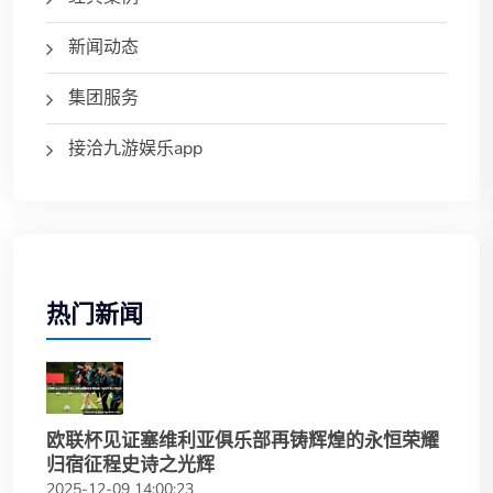
新闻动态
集团服务
接洽九游娱乐app
热门新闻
欧联杯见证塞维利亚俱乐部再铸辉煌的永恒荣耀
归宿征程史诗之光辉
2025-12-09 14:00:23