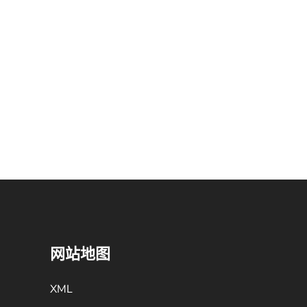
网站地图
XML