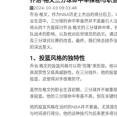
乔治·格文三分球命中率探秘与职
2024-10-03 09:33:48
乔治·格文，作为NBA历史上杰出的得分后卫
业生涯中，三分球的命中率虽然并不是最引人
将从四个方面探讨乔治·格文的三分球命中率，
队战术的影响，以及他对后世球员的启示。通过
及三分球对比赛的改变。最终，我们将总结乔治
的深远意义。
1、投篮风格的独特性
乔治·格文的投篮风格可以用“优雅”来形容。
具观赏性又极具威胁性。在三分线外，他的投
投篮，这使得对手很难防守。
虽然在格文的职业生涯初期，三分球并不被重
准投篮。他的三分球命中率虽不高，但在关键
他的投篮风格在当时的NBA并不普遍，尤其是
与时间进行得分。他的这种技巧为后来更多得