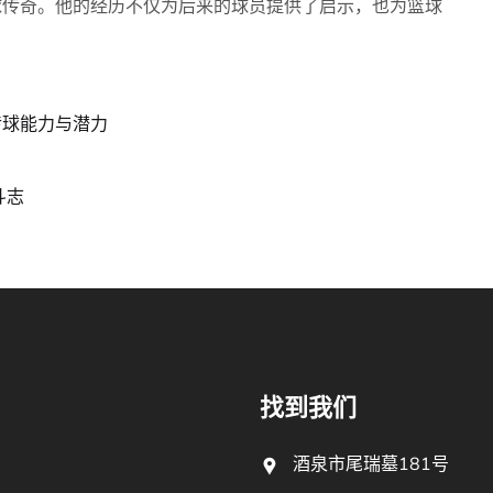
球传奇。他的经历不仅为后来的球员提供了启示，也为篮球
传球能力与潜力
斗志
找到我们
酒泉市尾瑞墓181号