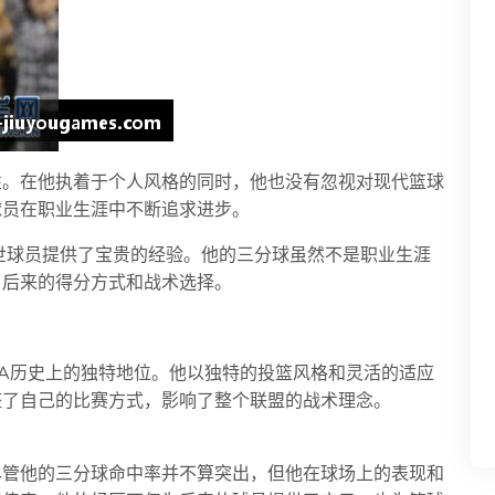
性。在他执着于个人风格的同时，他也没有忽视对现代篮球
球员在职业生涯中不断追求进步。
世球员提供了宝贵的经验。他的三分球虽然不是职业生涯
了后来的得分方式和战术选择。
BA历史上的独特地位。他以独特的投篮风格和灵活的适应
整了自己的比赛方式，影响了整个联盟的战术理念。
尽管他的三分球命中率并不算突出，但他在球场上的表现和