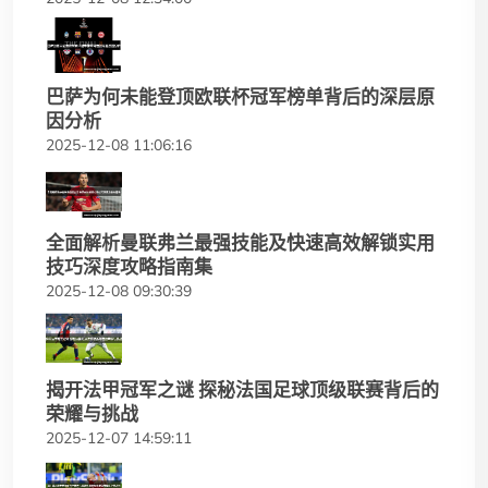
巴萨为何未能登顶欧联杯冠军榜单背后的深层原
因分析
2025-12-08 11:06:16
全面解析曼联弗兰最强技能及快速高效解锁实用
技巧深度攻略指南集
2025-12-08 09:30:39
揭开法甲冠军之谜 探秘法国足球顶级联赛背后的
荣耀与挑战
2025-12-07 14:59:11