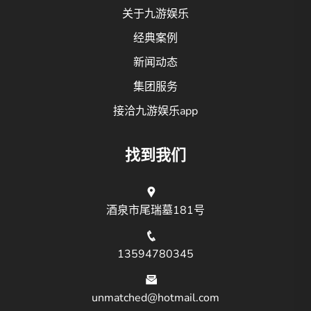
关于九游娱乐
经典案例
新闻动态
集团服务
接洽九游娱乐app
找到我们
酒泉市尾瑞墓181号
13594780345
unmatched@hotmail.com