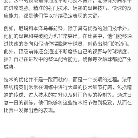
要。法甲的顶级前锋通过不断地技术提升，能够保持高水平
的进攻威胁。精准的射门技术、娴熟的盘带技巧、快速的反
应能力，都是他们得以持续稳定表现的关键。
例如，尼玛和本泽马等前锋，除了具有优秀的射门技术外，
他们的盘带和突破能力也非常突出。在比赛中，他们能够通
过快速的变向和假动作摆脱防守球员，创造出射门的空间。
此外，顶级前锋还会通过不断磨练自己的视野与传球精度，
提升自己在进攻中的整体配合能力，确保每次触球都能产生
威胁。
技术的优化并不是一蹴而就的，而是一个长期的过程。法甲
锋线精英们常常在训练中进行大量的技术细节打磨，包括精
准的传球、过人技术的提升以及射门角度的控制等。通过日
复一日的训练，他们能够将这些技术细节做到极致，从而在
比赛中发挥出色的表现。