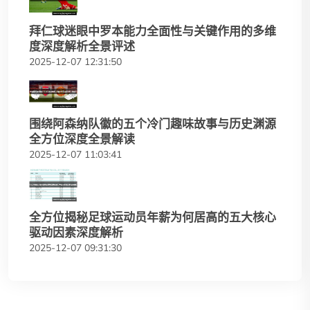
拜仁球迷眼中罗本能力全面性与关键作用的多维
度深度解析全景评述
2025-12-07 12:31:50
围绕阿森纳队徽的五个冷门趣味故事与历史渊源
全方位深度全景解读
2025-12-07 11:03:41
全方位揭秘足球运动员年薪为何居高的五大核心
驱动因素深度解析
2025-12-07 09:31:30