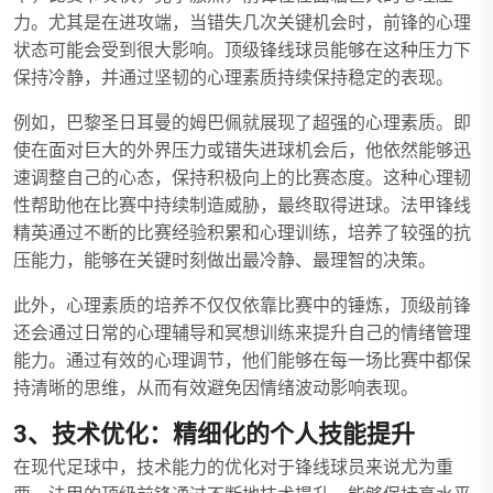
力。尤其是在进攻端，当错失几次关键机会时，前锋的心理
状态可能会受到很大影响。顶级锋线球员能够在这种压力下
保持冷静，并通过坚韧的心理素质持续保持稳定的表现。
例如，巴黎圣日耳曼的姆巴佩就展现了超强的心理素质。即
使在面对巨大的外界压力或错失进球机会后，他依然能够迅
速调整自己的心态，保持积极向上的比赛态度。这种心理韧
性帮助他在比赛中持续制造威胁，最终取得进球。法甲锋线
精英通过不断的比赛经验积累和心理训练，培养了较强的抗
压能力，能够在关键时刻做出最冷静、最理智的决策。
此外，心理素质的培养不仅仅依靠比赛中的锤炼，顶级前锋
还会通过日常的心理辅导和冥想训练来提升自己的情绪管理
能力。通过有效的心理调节，他们能够在每一场比赛中都保
持清晰的思维，从而有效避免因情绪波动影响表现。
3、技术优化：精细化的个人技能提升
在现代足球中，技术能力的优化对于锋线球员来说尤为重