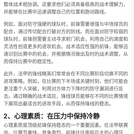
整体战术相协调。这要求他们必须具备极高的战术理解力，
并能够在比赛中迅速调整自己的位置和跑动路线。
例如，面对防守强硬的球队时，前锋需要增强与中场球员的
配合，通过传切配合打破对方的防线。而在面对防守较弱的
球队时，前锋则需要主动寻求射门机会，利用自己的速度和
灵活性创造更多的进攻机会。战术适应性强的前锋，能够迅
速识别比赛中的机会，并根据情况做出及时的战术调整，从
而保持比赛中的稳定性。
此外，法甲的锋线精英们常常会在不同比赛阶段切换不同的
进攻策略。例如，在比赛的下半场或关键时刻，他们可能会
更注重个人突破，利用对方体力下降时的防守漏洞进行反
击。通过精确的战术适应，锋线球员能够在不同的比赛情境
下展现出最适合的进攻手段，从而保持锋线的稳态。
2、心理素质：在压力中保持冷静
心理素质是顶级前锋保持稳态的一个重要因素。在法甲联赛
中，比赛节奏快，竞争激烈，前锋往往面临巨大的心理压