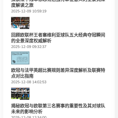
度解读之旅
2025-12-09 10:59:19
回顾欧联杯王者塞维利亚球队五大经典夺冠瞬间
的全景深度权威解析
2025-12-09 09:32:37
欧冠与法甲英超比赛规则差异深度解析及联赛特
点对比指南
2025-12-08 14:02:53
揭秘欧冠与欧联第三名赛事的重要性及其对球队
未来的影响分析
2025-12-08 12:34:00