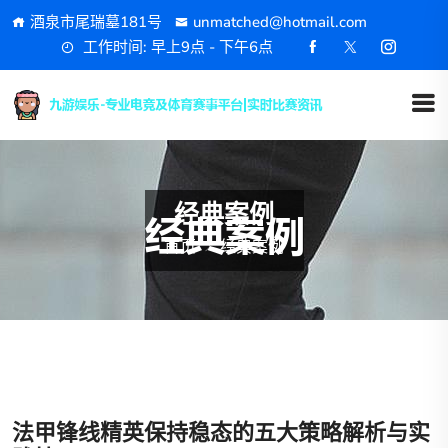
酒泉市尾瑞墓181号
unmatched@hotmail.com
工作时间: 早上9点 - 下午6点
经典案例
首页
经典案例
法甲锋线精英保持稳态的五大策略解析与实