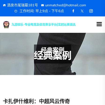
酒泉市尾瑞墓181号
unmatched@hotmail.com
工作时间: 早上9点 - 下午6点
经典案例
首页
经典案例
卡扎伊什维利：中超风云传奇