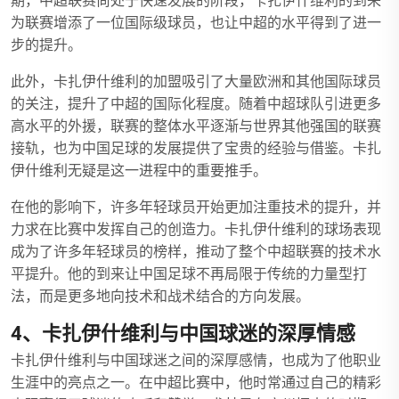
期，中超联赛尚处于快速发展的阶段，卡扎伊什维利的到来
为联赛增添了一位国际级球员，也让中超的水平得到了进一
步的提升。
此外，卡扎伊什维利的加盟吸引了大量欧洲和其他国际球员
的关注，提升了中超的国际化程度。随着中超球队引进更多
高水平的外援，联赛的整体水平逐渐与世界其他强国的联赛
接轨，也为中国足球的发展提供了宝贵的经验与借鉴。卡扎
伊什维利无疑是这一进程中的重要推手。
在他的影响下，许多年轻球员开始更加注重技术的提升，并
力求在比赛中发挥自己的创造力。卡扎伊什维利的球场表现
成为了许多年轻球员的榜样，推动了整个中超联赛的技术水
平提升。他的到来让中国足球不再局限于传统的力量型打
法，而是更多地向技术和战术结合的方向发展。
4、卡扎伊什维利与中国球迷的深厚情感
卡扎伊什维利与中国球迷之间的深厚感情，也成为了他职业
生涯中的亮点之一。在中超比赛中，他时常通过自己的精彩