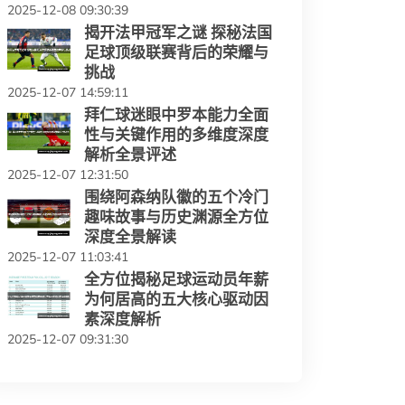
2025-12-08 09:30:39
揭开法甲冠军之谜 探秘法国
足球顶级联赛背后的荣耀与
挑战
2025-12-07 14:59:11
拜仁球迷眼中罗本能力全面
性与关键作用的多维度深度
解析全景评述
2025-12-07 12:31:50
围绕阿森纳队徽的五个冷门
趣味故事与历史渊源全方位
深度全景解读
2025-12-07 11:03:41
全方位揭秘足球运动员年薪
为何居高的五大核心驱动因
素深度解析
2025-12-07 09:31:30