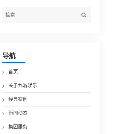
导航
首页
关于九游娱乐
经典案例
新闻动态
集团服务