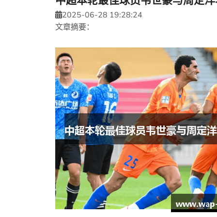
中超本轮最佳球员韦世豪与周定洋
2025-06-28 19:28:24
文章摘要：