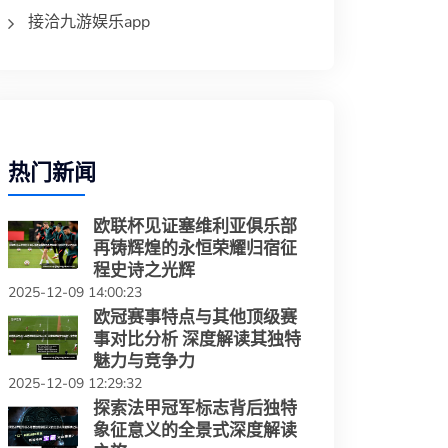
接洽九游娱乐app
热门新闻
欧联杯见证塞维利亚俱乐部
再铸辉煌的永恒荣耀归宿征
程史诗之光辉
2025-12-09 14:00:23
欧冠赛事特点与其他顶级赛
事对比分析 深度解读其独特
魅力与竞争力
2025-12-09 12:29:32
探索法甲冠军标志背后独特
象征意义的全景式深度解读