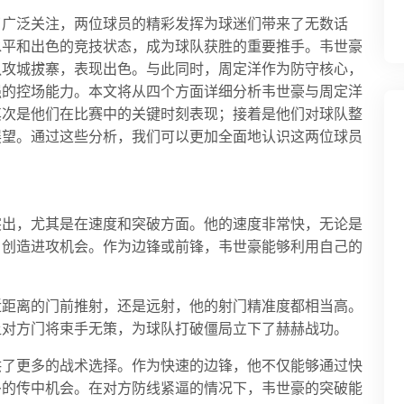
了广泛关注，两位球员的精彩发挥为球迷们带来了无数话
水平和出色的竞技状态，成为球队获胜的重要推手。韦世豪
队攻城拔寨，表现出色。与此同时，周定洋作为防守核心，
强的控场能力。本文将从四个方面详细分析韦世豪与周定洋
其次是他们在比赛中的关键时刻表现；接着是他们对球队整
展望。通过这些分析，我们可以更加全面地认识这两位球员
突出，尤其是在速度和突破方面。他的速度非常快，无论是
，创造进攻机会。作为边锋或前锋，韦世豪能够利用自己的
。
近距离的门前推射，还是远射，他的射门精准度都相当高。
让对方门将束手无策，为球队打破僵局立下了赫赫战功。
供了更多的战术选择。作为快速的边锋，他不仅能够通过快
多的传中机会。在对方防线紧逼的情况下，韦世豪的突破能