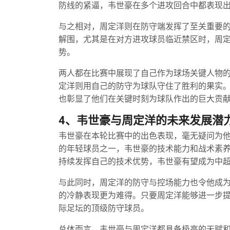
防线的紧逼，韦世豪在多个进攻回合中都表现
与之相对，周定洋则在防守端发挥了至关重要
解围，尤其是在对方进攻球员临近禁区时，周
势。
两人都在比赛中展现了自己作为球场关键人物
定洋则用自己的防守为球队守住了胜利的果实
也彰显了他们在关键时刻为球队作出的巨大贡
4、韦世豪与周定洋的未来发展潜
韦世豪在本轮比赛中的出色表现，毫无疑问为
的年轻球员之一，韦世豪的技术能力和战术素
持续发挥自己的技术优势，韦世豪有望成为中
与此同时，周定洋的防守与控场能力也令他成
的冷静表现更为难得。只要周定洋能够进一步
际足坛的顶级防守球员。
总体而言，韦世豪与周定洋都具备极高的天赋