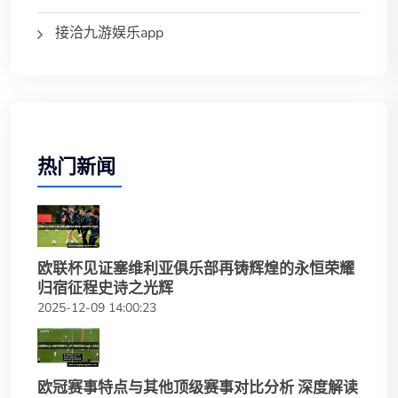
接洽九游娱乐app
热门新闻
欧联杯见证塞维利亚俱乐部再铸辉煌的永恒荣耀
归宿征程史诗之光辉
2025-12-09 14:00:23
欧冠赛事特点与其他顶级赛事对比分析 深度解读