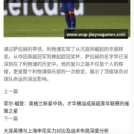
通过萨拉赫的带领，利物浦实现了从沉寂到崛起的华丽转
变。从夺回英超冠军到捧起欧冠奖杯，萨拉赫的名字早已深
深刻在了利物浦的历史中。他的复兴之路不仅是个人的辉
煌，更是整个利物浦俱乐部的一次蜕变，展示了顶级球员对
球队命运的深远影响。
上一篇
菲尔·福登：英格兰新星中场，才华横溢成英超青年联赛的璀
璨之星
下一篇
大连英博与上海申花实力对比及战术布局深度分析