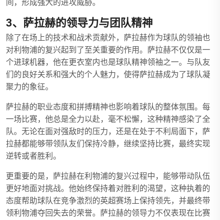
间，形成强大的进攻威胁。
3、萨拉赫的领导力与团队精神
除了在场上的技术和战术贡献外，萨拉赫作为球队的领袖也
对利物浦的复兴起到了至关重要的作用。萨拉赫不仅仅是一
个进球机器，他在更衣室内也是球队精神领袖之一。与队友
们的良好关系和强大的个人魅力，使得萨拉赫成为了球队凝
聚力的象征。
萨拉赫的职业态度和拼搏精神也影响着球队的整体氛围。每
一场比赛，他总是全力以赴，毫不松懈，这种精神感染了全
队。无论在面对强敌时的压力，还是在处于不利局面下，萨
拉赫都能够带领队友们保持冷静，继续坚持比赛，最终实现
逆转或者胜利。
更重要的是，萨拉赫在利物浦的复兴过程中，能够带动队伍
更好地面对挑战。他始终保持着对胜利的渴望，这种执着的
态度帮助球队在竞争激烈的英超赛场上保持领先，并最终带
领利物浦夺回失去的荣誉。萨拉赫的领导力不仅表现在比赛