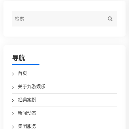
导航
首页
关于九游娱乐
经典案例
新闻动态
集团服务