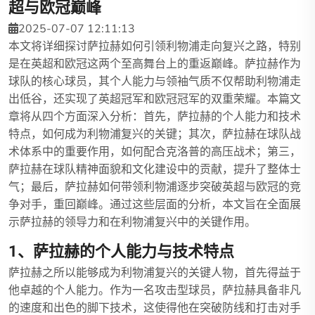
超与欧冠巅峰
2025-07-07 12:11:13
本文将详细探讨萨拉赫如何引领利物浦走向复兴之路，特别
是在英超和欧冠这两个至高舞台上的重返巅峰。萨拉赫作为
球队的核心球员，其个人能力与领袖气质不仅帮助利物浦走
出低谷，还实现了英超冠军和欧冠冠军的双重荣耀。本篇文
章将从四个方面深入分析：首先，萨拉赫的个人能力和技术
特点，如何成为利物浦复兴的关键；其次，萨拉赫在球队战
术体系中的重要作用，如何配合克洛普的高压战术；第三，
萨拉赫在球队精神面貌和文化建设中的贡献，提升了整体士
气；最后，萨拉赫如何带领利物浦逐步突破英超与欧冠的竞
争对手，重回巅峰。通过这些层面的分析，本文旨在全面展
示萨拉赫的领导力和在利物浦复兴中的关键作用。
1、萨拉赫的个人能力与技术特点
萨拉赫之所以能够成为利物浦复兴的关键人物，首先得益于
他卓越的个人能力。作为一名攻击型球员，萨拉赫具备非凡
的速度和出色的脚下技术，这使得他在突破防线和打击对手