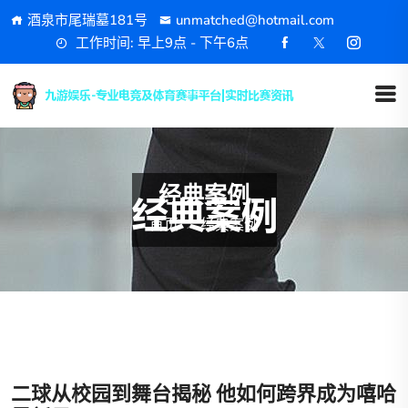
酒泉市尾瑞墓181号
unmatched@hotmail.com
工作时间: 早上9点 - 下午6点
经典案例
首页
经典案例
二球从校园到舞台揭秘 他如何跨界成为嘻哈