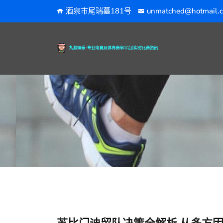
酒泉市尾瑞墓181号
unmatched@hotmail.