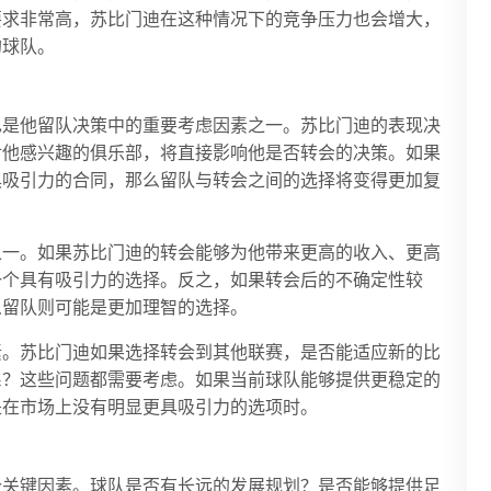
要求非常高，苏比门迪在这种情况下的竞争压力也会增大，
的球队。
也是他留队决策中的重要考虑因素之一。苏比门迪的表现决
对他感兴趣的俱乐部，将直接影响他是否转会的决策。如果
具吸引力的合同，那么留队与转会之间的选择将变得更加复
之一。如果苏比门迪的转会能够为他带来更高的收入、更高
一个具有吸引力的选择。反之，如果转会后的不确定性较
么留队则可能是更加理智的选择。
素。苏比门迪如果选择转会到其他联赛，是否能适应新的比
系？这些问题都需要考虑。如果当前球队能够提供更稳定的
是在市场上没有明显更具吸引力的选项时。
个关键因素。球队是否有长远的发展规划？是否能够提供足