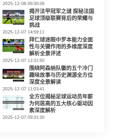
2025-12-08 09:30:39
揭开法甲冠军之谜 探秘法国
足球顶级联赛背后的荣耀与
挑战
2025-12-07 14:59:11
拜仁球迷眼中罗本能力全面
性与关键作用的多维度深度
解析全景评述
2025-12-07 12:31:50
围绕阿森纳队徽的五个冷门
趣味故事与历史渊源全方位
深度全景解读
2025-12-07 11:03:41
全方位揭秘足球运动员年薪
为何居高的五大核心驱动因
素深度解析
2025-12-07 09:31:30