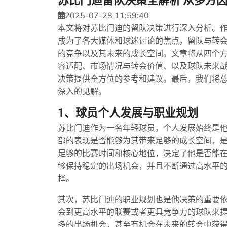
苏比门迪留队决策全解析 从多方
2025-07-28 11:59:40
本文将对苏比门迪的留队决策进行深入分析。
成为了各大媒体和球迷讨论的焦点。留队与转
的竞争以及其未来的成长空间。文章将从四个
容适配、市场情况与转会价值、以及球队未来
决策提供全方位的参考和建议。最后，我们将
深入的见解。
1、球员个人发展与职业规划
苏比门迪作为一名年轻球员，个人发展始终是
部的表现是否能够为其带来足够的成长空间，
足够的比赛时间和核心地位，决定了他是否能
够保持稳定的出场机会，并且不断通过高水平
择。
其次，苏比门迪的职业规划也是他决策的重要
会到更高水平的联赛或者更具竞争力的球队来
多的出场机会，甚至有机会在未来的转会中获