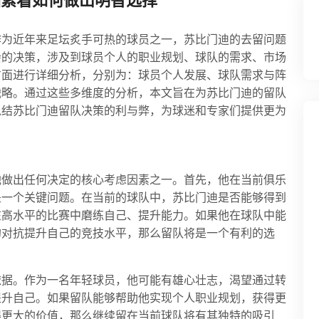
因素看如何做出明智选择
作为近年来足坛炙手可热的球员之一，苏比门迪的去留问题
会的决策，涉及到球员个人的职业规划、球队的需求、市场
方面进行详细分析，分别为：球员个人发展、球队需求与阵
战略。通过这些多维度的分析，本文旨在为苏比门迪的留队
总结苏比门迪留队决策的利与弊，为球迷和专家们提供更为
他做出任何决定的核心考虑因素之一。首先，他在当前俱乐
是一个关键问题。在当前的球队中，苏比门迪是否能够得到
在高水平的比赛中磨练自己、提升能力。如果他在球队中能
的对抗提升自己的竞技水平，那么留队将是一个有利的选
依据。作为一名年轻球员，他可能有雄心壮志，渴望通过转
提升自己。如果留队能够帮助他实现个人职业规划，获得更
得更大的价值，那么继续留在当前球队将有其独特的吸引