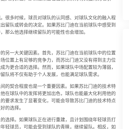
视。很多时候，球员对球队的认同感、对球队文化的融入程
做出留队或转会的决定。如果苏比门迪在当前球队中感受到
持，那么他选择继续留队的可能性也会增加。
中的另一大关键因素。首先，苏比门迪在当前球队中的位置
中场位置上有足够的竞争力，而苏比门迪又没有得到主力位
能成为更合适的选择。然而，如果球队中场配置较为薄弱，
的留队将不仅有助于个人发展，也能满足球队需求。
之间的契合程度也是一个重要因素。如果苏比门迪的技术特
么他在球队中的发挥将更加出色，球队也能最大化利用他的
员的要求发生了显著变化，可能会导致苏比门迪的技术特点
更好的选择。
员的选择。如果球队正在进行重建，且计划围绕年轻球员打
的年轻球员，可能会受到球队的青睐，继续留队。相反，如