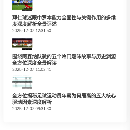
拜仁球迷眼中罗本能力全面性与关键作用的多维
度深度解析全景评述
2025-12-07 12:31:50
围绕阿森纳队徽的五个冷门趣味故事与历史渊源
全方位深度全景解读
2025-12-07 11:03:41
全方位揭秘足球运动员年薪为何居高的五大核心
驱动因素深度解析
2025-12-07 09:31:30