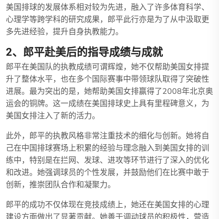
美国排球的发展体系相对较为先进，融入了许多体育科学、
心理学等跨学科的研究成果，郎平此行亦是为了从中汲取更
多先进经验，提升自身执教能力。
2、郎平赴美后的指导成绩与成就
郎平在美国队的执教成绩可谓辉煌，她不仅帮助美国女排提
升了整体水平，也在多个国际赛事中带领球队取得了突破性
进展。最为突出的是，她帮助美国女排赢得了2008年北京奥
运会的铜牌。这一成绩在美国排球史上具有里程碑意义，为
美国女排注入了新的活力。
此外，郎平的执教风格非常注重技术的细化与创新。她将自
己在中国排球赛场上积累的经验与理念融入到美国女排的训
练中，特别是在拦网、发球、进攻等环节进行了深入的优化
和改进。她强调球员的个性发展，并鼓励他们在比赛中敢于
创新，推崇团队合作和凝聚力。
郎平的成功不仅体现在竞技成绩上，她还在美国女排的心理
建设方面做出了显著贡献。她善于调动球员的积极性，营造