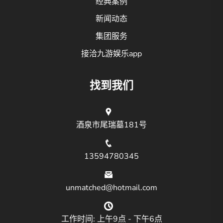
经典案例
新闻动态
集团服务
接洽九游娱乐app
找到我们
酒泉市尾瑞墓181号
13594780345
unmatched@hotmail.com
工作时间: 上午9点 - 下午6点