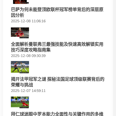
巴萨为何未能登顶欧联杯冠军榜单背后的深层原
因分析
2025-12-08 11:06:16
全面解析曼联弗兰最强技能及快速高效解锁实用
技巧深度攻略指南集
2025-12-08 09:30:39
揭开法甲冠军之谜 探秘法国足球顶级联赛背后的
荣耀与挑战
2025-12-07 14:59:11
拜仁球迷眼中罗本能力全面性与关键作用的多维