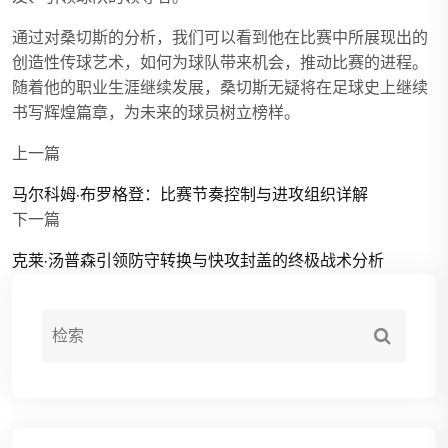
通过对桑切斯的分析，我们可以看到他在比赛中所展现出的
创造性传球艺术，如何为球队带来机会，推动比赛的进程。
随着他的职业生涯继续发展，桑切斯无疑将在足球史上继续
书写辉煌篇章，为未来的球员树立榜样。
上一篇
马尔科姆·布罗格登：比赛节奏控制与进攻组织详解
下一篇
克莱·汤普森引领防守转换与快攻封盖的终极战术分析