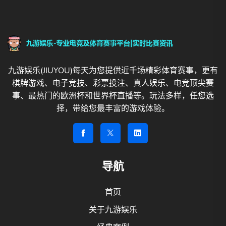
九游娱乐(JIUYOU)每天为您提供近千场精彩体育赛事，更有
棋牌游戏、电子竞技、彩票投注、真人娱乐、电竞顶尖赛
事、最热门的欧洲杯和世界杯直播等。玩法多样，任您选
择，带给您最丰富的游戏体验。
导航
首页
关于九游娱乐