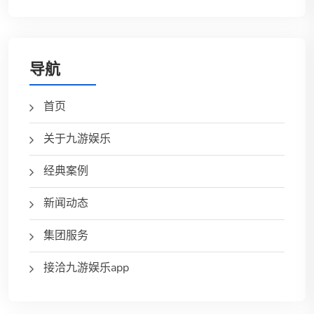
导航
首页
关于九游娱乐
经典案例
新闻动态
集团服务
接洽九游娱乐app