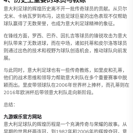
意大利足球的辉煌历史离不开一批传奇球员的贡献。从贝尔
戈米、卡纳瓦罗到布冯，这些足球巨星的出色表现不仅帮助
球队赢得了无数荣誉，也成为意大利足球精神的象征。
在锋线方面，罗西、巴乔、因扎吉等球员的锋锐攻击为意大
利队带来了无数进球，而在中场，诸如托蒂和皮尔洛等球员
则通过出色的技术和视野为球队创造机会，推动球队向前发
展。
与此同时，意大利足球也有一些传奇教练，如里皮和孔蒂，
他们的战术思维和领导力帮助意大利队在多个重要赛事中脱
颖而出。里皮带领球队在2006年世界杯上捧杯，而孔蒂则在
2016年欧洲杯后带领意大利队走向新阶段。
总结：
九游娱乐官方网站
意大利足球队的辉煌历程是一个充满传奇与荣耀的故事。从
早期的世界杯两连冠，到1982年和2006年的辉煌夺冠，意