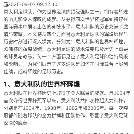
2025-09-07 09:42:40
意大利足球队，作为世界足球的顶级强队之一，拥有着辉煌
的历史和令人惊叹的成就。从夺得四次世界杯冠军到持续在
国际赛事中展示出色的竞技水平，意大利队的历史充满了激
情与荣耀。本文将从四个方面对意大利足球队的辉煌历程与
历史时刻进行深入探索，分别为：意大利队的世界杯辉煌，
欧洲杯的辉煌战绩，意大利足球的战术演变以及历史上重要
的球员与教练。每一个方面都见证了意大利足球的独特风采
和影响力，为我们展示了这支球队是如何在国际舞台上屡创
佳绩，成就辉煌的足球历史。
1、意大利队的世界杯辉煌
意大利队在世界杯历史上取得了令人瞩目的成就。自1934年
首次夺得世界杯冠军以来，意大利队共四次捧起大力神杯，
分别是在1934年、1938年、1982年和2006年。每一次夺
冠都伴随着球队的全力拼搏和团队协作，彰显了意大利足球
深厚的底蕴。