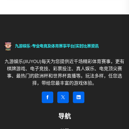
九游娱乐(JIUYOU)每天为您提供近千场精彩体育赛事，更有
棋牌游戏、电子竞技、彩票投注、真人娱乐、电竞顶尖赛
事、最热门的欧洲杯和世界杯直播等。玩法多样，任您选
择，带给您最丰富的游戏体验。
导航