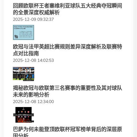
回顾欧联杯王者塞维利亚球队五大经典夺冠瞬间
的全景深度权威解析
2025-12-09 09:32:37
欧冠与法甲英超比赛规则差异深度解析及联赛特
点对比指南
2025-12-08 14:02:53
揭秘欧冠与欧联第三名赛事的重要性及其对球队
未来的影响分析
2025-12-08 12:34:00
巴萨为何未能登顶欧联杯冠军榜单背后的深层原
因分析