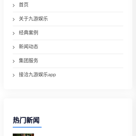
首页
关于九游娱乐
经典案例
新闻动态
集团服务
接洽九游娱乐app
热门新闻