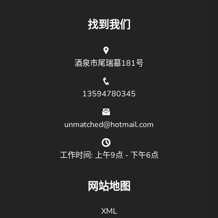
找到我们
酒泉市尾瑞墓181号
13594780345
unmatched@hotmail.com
工作时间: 上午9点 - 下午6点
网站地图
XML