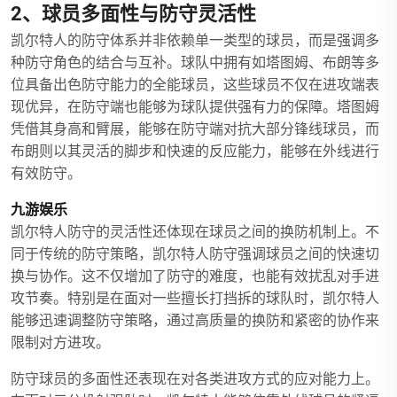
2、球员多面性与防守灵活性
凯尔特人的防守体系并非依赖单一类型的球员，而是强调多
种防守角色的结合与互补。球队中拥有如塔图姆、布朗等多
位具备出色防守能力的全能球员，这些球员不仅在进攻端表
现优异，在防守端也能够为球队提供强有力的保障。塔图姆
凭借其身高和臂展，能够在防守端对抗大部分锋线球员，而
布朗则以其灵活的脚步和快速的反应能力，能够在外线进行
有效防守。
九游娱乐
凯尔特人防守的灵活性还体现在球员之间的换防机制上。不
同于传统的防守策略，凯尔特人防守强调球员之间的快速切
换与协作。这不仅增加了防守的难度，也能有效扰乱对手进
攻节奏。特别是在面对一些擅长打挡拆的球队时，凯尔特人
能够迅速调整防守策略，通过高质量的换防和紧密的协作来
限制对方进攻。
防守球员的多面性还表现在对各类进攻方式的应对能力上。