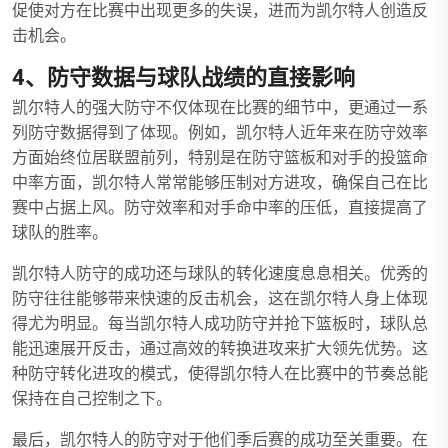
促使对方在比赛中出现更多的失误，进而为凯尔特人创造反
击机会。
4、防守数据与球队战绩的直接影响
凯尔特人的强大防守不仅体现在比赛的细节中，更通过一系
列防守数据得到了体现。例如，凯尔特人近年来在防守效率
方面始终位居联盟前列，特别是在防守篮板和对手的投篮命
中率方面，凯尔特人常常能够压制对方进攻，确保自己在比
赛中占据上风。防守效率和对手命中率的压低，直接提高了
球队的胜率。
凯尔特人防守的成功还与球队的转化速度息息相关。优秀的
防守往往能够带来快速的反击机会，这在凯尔特人身上体现
得尤为明显。每当凯尔特人成功防守并抢下篮板时，球队总
能迅速展开反击，通过高效的转换进攻来扩大领先优势。这
种防守转化进攻的模式，使得凯尔特人在比赛中的节奏总能
保持在自己控制之下。
最后，凯尔特人的防守对于他们季后赛的成功至关重要。在