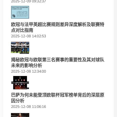
2025-12-09 09:32:37
欧冠与法甲英超比赛规则差异深度解析及联赛特
点对比指南
2025-12-08 14:02:53
揭秘欧冠与欧联第三名赛事的重要性及其对球队
未来的影响分析
2025-12-08 12:34:00
巴萨为何未能登顶欧联杯冠军榜单背后的深层原
因分析
2025-12-08 11:06:16