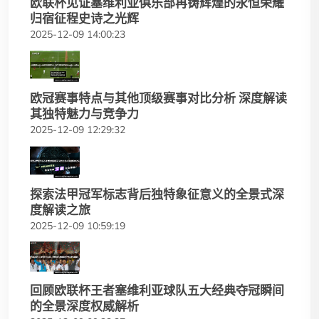
欧联杯见证塞维利亚俱乐部再铸辉煌的永恒荣耀
归宿征程史诗之光辉
2025-12-09 14:00:23
欧冠赛事特点与其他顶级赛事对比分析 深度解读
其独特魅力与竞争力
2025-12-09 12:29:32
探索法甲冠军标志背后独特象征意义的全景式深
度解读之旅
2025-12-09 10:59:19
回顾欧联杯王者塞维利亚球队五大经典夺冠瞬间
的全景深度权威解析