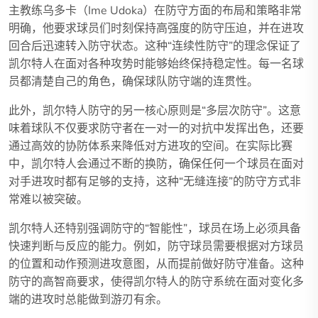
主教练乌多卡（Ime Udoka）在防守方面的布局和策略非常
明确，他要求球员们时刻保持高强度的防守压迫，并在进攻
回合后迅速转入防守状态。这种“连续性防守”的理念保证了
凯尔特人在面对各种攻势时能够始终保持稳定性。每一名球
员都清楚自己的角色，确保球队防守端的连贯性。
此外，凯尔特人防守的另一核心原则是“多层次防守”。这意
味着球队不仅要求防守者在一对一的对抗中发挥出色，还要
通过高效的协防体系来降低对方进攻的空间。在实际比赛
中，凯尔特人会通过不断的换防，确保任何一个球员在面对
对手进攻时都有足够的支持，这种“无缝连接”的防守方式非
常难以被突破。
凯尔特人还特别强调防守的“智能性”，球员在场上必须具备
快速判断与反应的能力。例如，防守球员需要根据对方球员
的位置和动作预测进攻意图，从而提前做好防守准备。这种
防守的高智商要求，使得凯尔特人的防守系统在面对变化多
端的进攻时总能做到游刃有余。