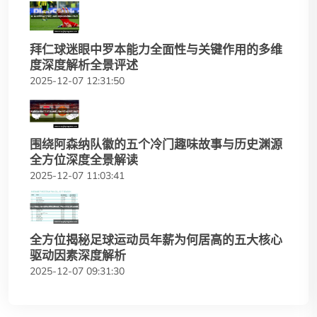
拜仁球迷眼中罗本能力全面性与关键作用的多维
度深度解析全景评述
2025-12-07 12:31:50
围绕阿森纳队徽的五个冷门趣味故事与历史渊源
全方位深度全景解读
2025-12-07 11:03:41
全方位揭秘足球运动员年薪为何居高的五大核心
驱动因素深度解析
2025-12-07 09:31:30