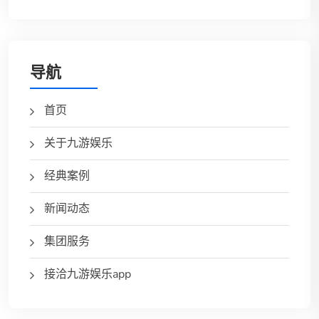
导航
首页
关于九游娱乐
经典案例
新闻动态
集团服务
接洽九游娱乐app