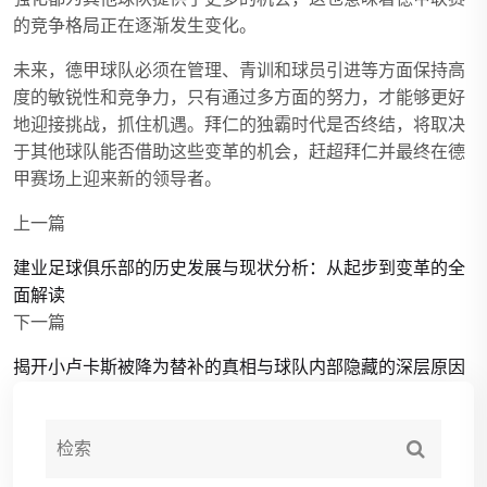
的竞争格局正在逐渐发生变化。
未来，德甲球队必须在管理、青训和球员引进等方面保持高
度的敏锐性和竞争力，只有通过多方面的努力，才能够更好
地迎接挑战，抓住机遇。拜仁的独霸时代是否终结，将取决
于其他球队能否借助这些变革的机会，赶超拜仁并最终在德
甲赛场上迎来新的领导者。
上一篇
建业足球俱乐部的历史发展与现状分析：从起步到变革的全
面解读
下一篇
揭开小卢卡斯被降为替补的真相与球队内部隐藏的深层原因