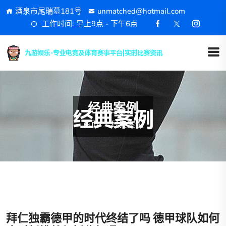
酒泉市尾瑞墓181号
unmatched@hotmail.com
工作时间: 早上9点 - 下午6点
经典案例
首页
经典案例
拜仁独霸德甲的时代终结了吗 德甲球队如何