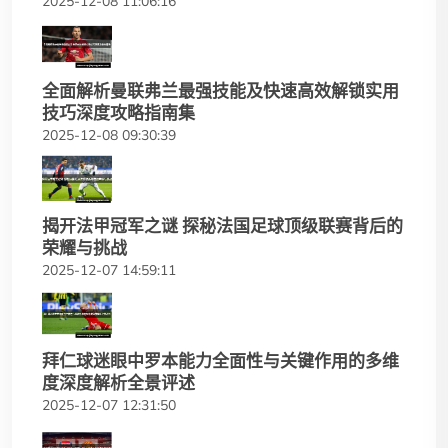
2025-12-08 11:06:16
全面解析曼联弗兰最强技能及快速高效解锁实用
技巧深度攻略指南集
2025-12-08 09:30:39
揭开法甲冠军之谜 探秘法国足球顶级联赛背后的
荣耀与挑战
2025-12-07 14:59:11
拜仁球迷眼中罗本能力全面性与关键作用的多维
度深度解析全景评述
2025-12-07 12:31:50