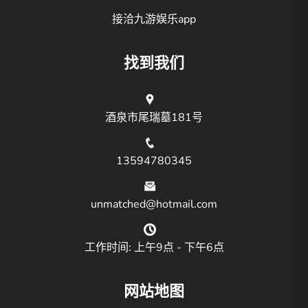
接洽九游娱乐app
找到我们
酒泉市尾瑞墓181号
13594780345
unmatched@hotmail.com
工作时间: 上午9点 - 下午6点
网站地图