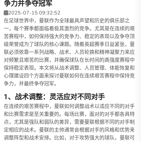
争力并争夺冠军
2025-07-15 09:32:52
在足球世界中，曼联作为全球最具声望和历史的俱乐部之
一，每个赛季都面临着极其激烈的竞争。尤其是在连续的艰
苦赛程中，如何保持强大的竞争力、稳定的表现以及争夺顶
级荣誉成为了球队的核心课题。随着英超赛季日益紧张，曼
联必须依靠一系列战略、战术、人员轮换和精神凝聚力来应
对频繁且艰苦的比赛，并确保球队在长时间的高强度赛程中
保持稳定表现。本文将从战术调整、人员管理、体能恢复和
心理建设四个方面来探讨曼联如何在连续艰苦赛程中保持竞
争力，并最终争夺冠军。
1、战术调整：灵活应对不同对手
在连续的艰苦赛程中，曼联如何调整战术以适应不同的对手
和比赛需求是至关重要的。每场比赛，面对的对手都各具特
点，尤其是强队和弱队的差异，需要曼联根据不同的对手制
定相应的战术。曼联的主帅通常会根据对手的风格和优势来
调整阵型和战术安排。比如，对于攻势强大的球队，曼联可