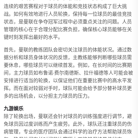
连续的艰苦赛程对于球员的体能和竞技状态构成了巨大挑
战。如何有效地进行人员轮换，保持每一位球员的最佳竞技
状态，是曼联在争夺冠军过程中必须重点关注的问题。人员
管理的核心在于合理分配比赛负担，确保核心球员能够在关
键时刻发挥出最好的水平。
首先，曼联的教练团队会密切关注球员的体能状况。通过数
据分析和球员身体状况的反馈，主教练能够判断哪些球员需
要休息，哪些球员可以继续首发。例如，在长时间的比赛期
间，主力球员如布鲁诺·费尔南德斯、拉什福德等人可能会被
安排进行适当的轮换，以保证他们在重要比赛中的高水平发
挥。而在面对较弱对手时，球队可能会给予部分替补球员更
多的出场机会，以分担主力球员的压力。
九游娱乐
除了轮换出场，曼联还会针对球员的训练强度进行调节，避
免球员因过度训练而产生疲劳。此外，球队还注重球员的伤
病管理，专业的医疗团队会通过科学的治疗方法帮助球员恢