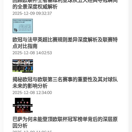
回顾欧联杯王者塞维利亚球队五大经典夺冠瞬间
的全景深度权威解析
2025-12-09 09:32:37
欧冠与法甲英超比赛规则差异深度解析及联赛特
点对比指南
2025-12-08 14:02:53
揭秘欧冠与欧联第三名赛事的重要性及其对球队
未来的影响分析
2025-12-08 12:34:00
巴萨为何未能登顶欧联杯冠军榜单背后的深层原
因分析