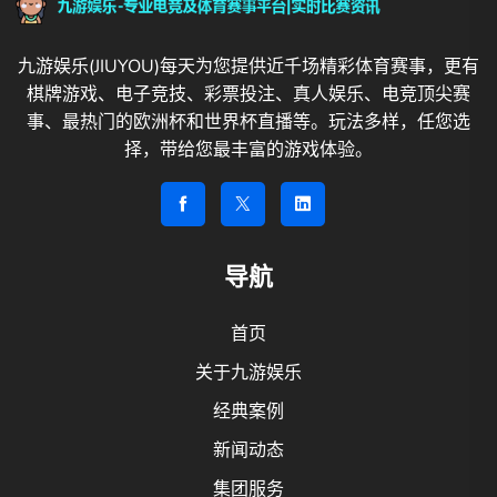
九游娱乐(JIUYOU)每天为您提供近千场精彩体育赛事，更有
棋牌游戏、电子竞技、彩票投注、真人娱乐、电竞顶尖赛
事、最热门的欧洲杯和世界杯直播等。玩法多样，任您选
择，带给您最丰富的游戏体验。
导航
首页
关于九游娱乐
经典案例
新闻动态
集团服务