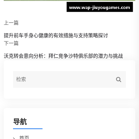
上一篇
提升前车手身心健康的有效措施与支持策略探讨
下一篇
沃克转会意向分析：拜仁竞争沙特俱乐部的潜力与挑战
导航
首页