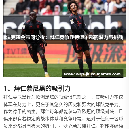
1、拜仁慕尼黑的吸引力
拜仁慕尼黑作为欧洲足坛的顶级俱乐部之一，其吸引力不仅
体现在财力上，更在于其悠久的历史和强大的球队竞争力。
作为德甲的霸主，拜仁每年都能参与到欧冠的顶级对决，且
俱乐部有着稳定的战术体系和竞争环境，这对于任何一名球
员来说都具有极大的吸引力。沃克若加盟拜仁，将能够继续