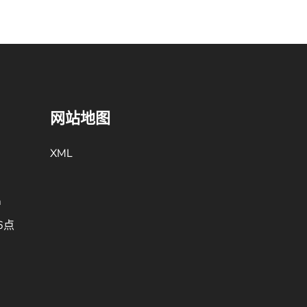
网站地图
XML
m
6点