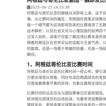
阿根廷与哥伦比亚激战一触即发比
2025-09-22 16:15:38
阿根廷与哥伦比亚的巅峰对决即将上演，这不
事。从比赛时间的确定，到两国在南美足球舞
每一个细节都为这场即将到来的比赛增添了无
战术解析，以及社会文化与心理层面的延伸四
过深入剖析，读者不仅能了解这场比赛本身的
随着阿根廷队在世界足坛的坚毅与王者气质，
的篇章。这是一场属于荣耀的较量，也是一场
瞬间。
1、阿根廷哥伦比亚比赛时间
阿根廷与哥伦比亚的比赛时间一经公布，便引
方便全球观众观看，同时也适应两国球员的竞
仅意味着赛事节奏的安排，也象征着两支球队
比赛时间的设定往往与国际赛事日历紧密相连
欧洲俱乐部球员的出场协调，也要考虑观赛群
赛程发布，更是南美足球整体运作体系的一部