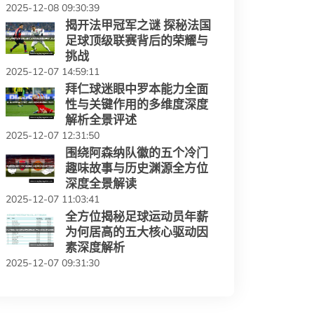
2025-12-08 09:30:39
揭开法甲冠军之谜 探秘法国
足球顶级联赛背后的荣耀与
挑战
2025-12-07 14:59:11
拜仁球迷眼中罗本能力全面
性与关键作用的多维度深度
解析全景评述
2025-12-07 12:31:50
围绕阿森纳队徽的五个冷门
趣味故事与历史渊源全方位
深度全景解读
2025-12-07 11:03:41
全方位揭秘足球运动员年薪
为何居高的五大核心驱动因
素深度解析
2025-12-07 09:31:30