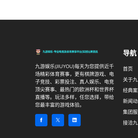
导航
九游娱乐(JIUYOU)每天为您提供近千
首页
场精彩体育赛事，更有棋牌游戏、电
关于九
子竞技、彩票投注、真人娱乐、电竞
顶尖赛事、最热门的欧洲杯和世界杯
经典案
直播等。玩法多样，任您选择，带给
新闻动
您最丰富的游戏体验。
集团服
接洽九