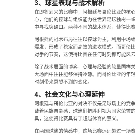
3、球星表现与战术解析
在即将到来的比赛中，阿根廷与哥伦比亚的核
心，他们的控球与组织能力在世界足坛独树一
中寻找突破口。两种不同的战术体系，使得比
阿根廷的战术布局往往以控球为主，利用中场
爆发，形成了稳定而高效的进攻模式。而哥伦
对手的节奏，这使得比赛在任何时刻都可能风
除了战术层面的博弈，心理与经验的较量同样
大场面中往往能够保持冷静。而哥伦比亚的年
时刻带来意想不到的变化。
4、社会文化与心理延伸
阿根廷与哥伦比亚的对决不仅是足球场上的竞
载着民族自豪感，球迷们把胜利视为国家荣誉
具，这使得比赛具有了超越体育的意义。
在两国球迷的情感中，这场比赛远远超过一场