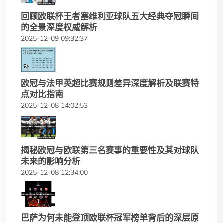
回顾欧联杯王者塞维利亚球队五大经典夺冠瞬间
的全景深度权威解析
2025-12-09 09:32:37
欧冠与法甲英超比赛规则差异深度解析及联赛特
点对比指南
2025-12-08 14:02:53
揭秘欧冠与欧联第三名赛事的重要性及其对球队
未来的影响分析
2025-12-08 12:34:00
巴萨为何未能登顶欧联杯冠军榜单背后的深层原