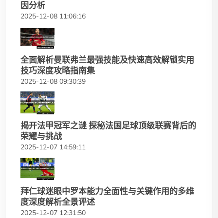
因分析
2025-12-08 11:06:16
全面解析曼联弗兰最强技能及快速高效解锁实用
技巧深度攻略指南集
2025-12-08 09:30:39
揭开法甲冠军之谜 探秘法国足球顶级联赛背后的
荣耀与挑战
2025-12-07 14:59:11
拜仁球迷眼中罗本能力全面性与关键作用的多维
度深度解析全景评述
2025-12-07 12:31:50