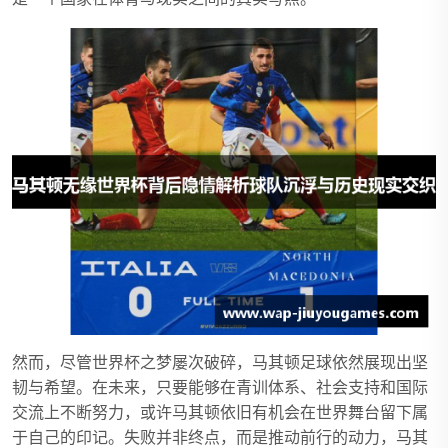
然而，尽管世界杯之梦屡次破碎，马其顿足球依然展现出坚
韧与希望。在未来，只要能够在青训体系、社会支持和国际
交流上不断努力，或许马其顿依旧有机会在世界舞台留下属
于自己的印记。失败并非终点，而是推动前行的动力，马其